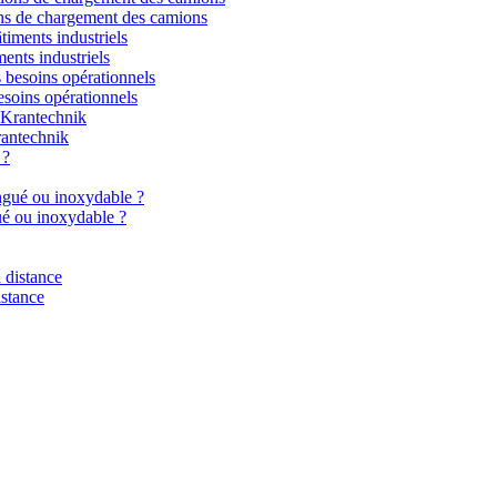
ns de chargement des camions
ments industriels
esoins opérationnels
rantechnik
gué ou inoxydable ?
istance