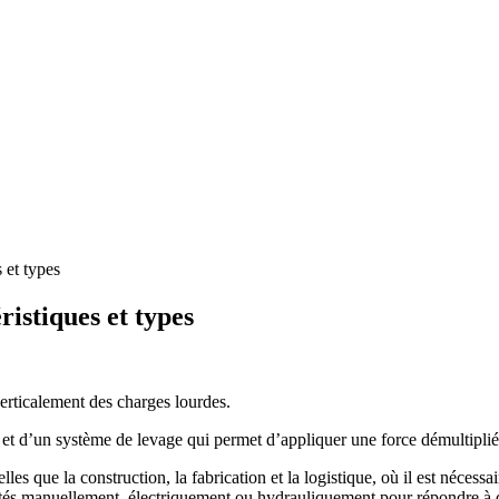
 et types
ristiques et types
erticalement des charges lourdes.
et d’un système de levage qui permet d’appliquer une force démultiplié
elles que la construction, la fabrication et la logistique, où il est nécess
entés manuellement, électriquement ou hydrauliquement pour répondre à d