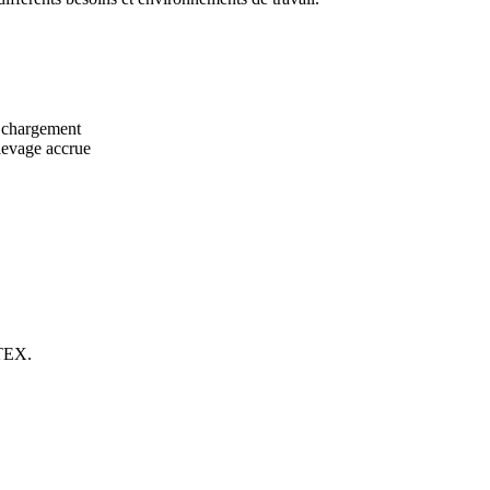
e chargement
 levage accrue
ATEX.