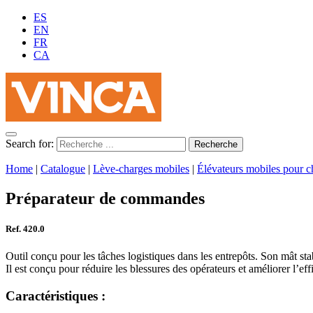
ES
EN
FR
CA
Search for:
Home
|
Catalogue
|
Lève-charges mobiles
|
Élévateurs mobiles pour c
Préparateur de commandes
Ref. 420.0
Outil conçu pour les tâches logistiques dans les entrepôts. Son mât st
Il est conçu pour réduire les blessures des opérateurs et améliorer l’
Caractéristiques :