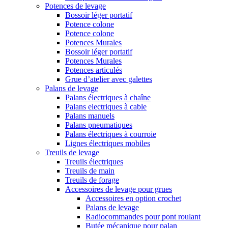
Potences de levage
Bossoir léger portatif
Potence colone
Potence colone
Potences Murales
Bossoir léger portatif
Potences Murales
Potences articulés
Grue d’atelier avec galettes
Palans de levage
Palans électriques à chaîne
Palans electriques à cable
Palans manuels
Palans pneumatiques
Palans électriques à courroie
Lignes électriques mobiles
Treuils de levage
Treuils électriques
Treuils de main
Treuils de forage
Accessoires de levage pour grues
Accessoires en option crochet
Palans de levage
Radiocommandes pour pont roulant
Butée mécanique pour palan