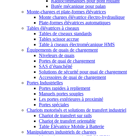
Radiocommandes pour pont roulant
Butée mécanique pour palan
Monte-charges et plate-formes élévatrices
Monte charges élévatrice électro-hydraulique
Plate-formes élévatrices automatiques
Tables élévatrices à ciseaux
Tables de ciseaux standards
Tables scissor accrue
Table à ciseaux électromécanique HMS
Équipements de quais de chargement
Niveleurs de quais
Portes de quai de chargement
SAS d’étanchéité
Solutions de sécurité pour quai de chargement
Accessoires de quai de chargement
Portes Industrielles
Portes rapides à repliement
Manuels portes souples
Les portes extérieures à proximité
Portes spéciales
Chariots motorisés et solutions de transfert industriel
Chariot de transfert sur rails
Chariot de transfert orientable
Table Élévatrice Mobile à Batterie
Manipulateurs industriels de charges