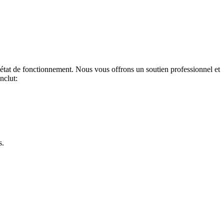
 état de fonctionnement.
N
ous vous offrons un
soutien
professionnel et
nclut:
s.