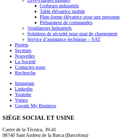
Lève-charges mobiles
Gerbeurs industriels
Table élévatrice mobile
Plate-forme élévatrice pour une personne
Préparateur de commandes
Ventilateurs Industriels
Solutions de sécurité pour quai de chargement
Service d’assistance technique – SAT
Projets
Secteurs
Nouvelles
La Societé
Contactez-nous
Recherche
Instagram
Linkedin
Youtube
Vimeo
Google My Business
SIÈGE SOCIAL ET USINE
Carrer de la Tècnica, 39-41
08740 Sant Andreu de la Barca (Barcelona)