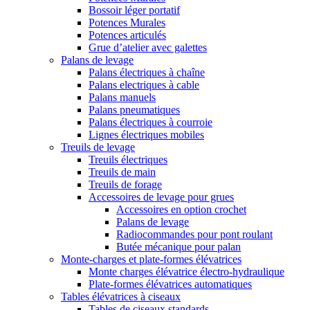
Bossoir léger portatif
Potences Murales
Potences articulés
Grue d’atelier avec galettes
Palans de levage
Palans électriques à chaîne
Palans electriques à cable
Palans manuels
Palans pneumatiques
Palans électriques à courroie
Lignes électriques mobiles
Treuils de levage
Treuils électriques
Treuils de main
Treuils de forage
Accessoires de levage pour grues
Accessoires en option crochet
Palans de levage
Radiocommandes pour pont roulant
Butée mécanique pour palan
Monte-charges et plate-formes élévatrices
Monte charges élévatrice électro-hydraulique
Plate-formes élévatrices automatiques
Tables élévatrices à ciseaux
Tables de ciseaux standards