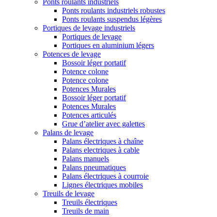
Ponts roulants industriels
Ponts roulants industriels robustes
Ponts roulants suspendus légères
Portiques de levage industriels
Portiques de levage
Portiques en aluminium légers
Potences de levage
Bossoir léger portatif
Potence colone
Potence colone
Potences Murales
Bossoir léger portatif
Potences Murales
Potences articulés
Grue d’atelier avec galettes
Palans de levage
Palans électriques à chaîne
Palans electriques à cable
Palans manuels
Palans pneumatiques
Palans électriques à courroie
Lignes électriques mobiles
Treuils de levage
Treuils électriques
Treuils de main