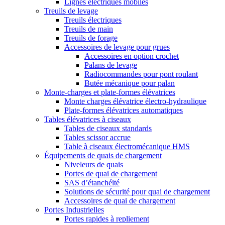
Lignes électriques mobiles
Treuils de levage
Treuils électriques
Treuils de main
Treuils de forage
Accessoires de levage pour grues
Accessoires en option crochet
Palans de levage
Radiocommandes pour pont roulant
Butée mécanique pour palan
Monte-charges et plate-formes élévatrices
Monte charges élévatrice électro-hydraulique
Plate-formes élévatrices automatiques
Tables élévatrices à ciseaux
Tables de ciseaux standards
Tables scissor accrue
Table à ciseaux électromécanique HMS
Équipements de quais de chargement
Niveleurs de quais
Portes de quai de chargement
SAS d’étanchéité
Solutions de sécurité pour quai de chargement
Accessoires de quai de chargement
Portes Industrielles
Portes rapides à repliement