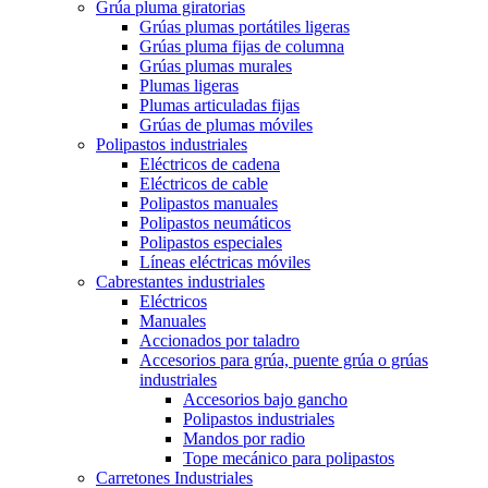
Grúa pluma giratorias
Grúas plumas portátiles ligeras
Grúas pluma fijas de columna
Grúas plumas murales
Plumas ligeras
Plumas articuladas fijas
Grúas de plumas móviles
Polipastos industriales
Eléctricos de cadena
Eléctricos de cable
Polipastos manuales
Polipastos neumáticos
Polipastos especiales
Líneas eléctricas móviles
Cabrestantes industriales
Eléctricos
Manuales
Accionados por taladro
Accesorios para grúa, puente grúa o grúas
industriales
Accesorios bajo gancho
Polipastos industriales
Mandos por radio
Tope mecánico para polipastos
Carretones Industriales