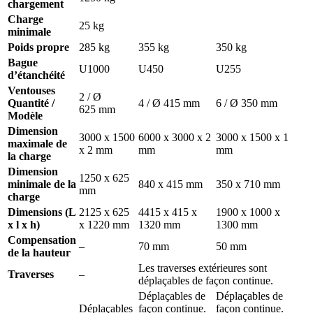
chargement
Charge
25 kg
minimale
Poids propre
285 kg
355 kg
350 kg
Bague
U1000
U450
U255
d’étanchéité
Ventouses
2 / Ø
Quantité /
4 / Ø 415 mm
6 / Ø 350 mm
625 mm
Modèle
Dimension
3000 x 1500
6000 x 3000 x 2
3000 x 1500 x 1
maximale de
x 2 mm
mm
mm
la charge
Dimension
1250 x 625
minimale de la
840 x 415 mm
350 x 710 mm
mm
charge
Dimensions (L
2125 x 625
4415 x 415 x
1900 x 1000 x
x l x h)
x 1220 mm
1320 mm
1300 mm
Compensation
–
70 mm
50 mm
de la hauteur
Les traverses extérieures sont
Traverses
–
déplaçables de façon continue.
Déplaçables de
Déplaçables de
Déplaçables
façon continue.
façon continue.