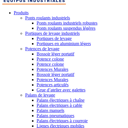
Produits
Ponts roulants industriels
Ponts roulants industriels robustes
Ponts roulants suspendus légères
Portiques de levage industriels
Portiques de levage
Portiques en aluminium légers
Potences de levage
Bossoir léger portatif
Potence colone
Potence colone
Potences Murales
Bossoir léger portatif
Potences Murales
Potences articulés
Grue d’atelier avec galettes
Palans de levage
Palans électriques à chaîne
Palans electriques à cable
Palans manuels
Palans pneumatiques
Palans électriques à courroie
Lignes électriques mobiles