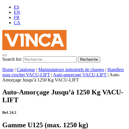
ES
EN
FR
CA
Search for:
Home
|
Catalogue
|
Manipulateurs industriels de charges
|
Handlers
sous crochet VACU-LIFT
|
Auto-amorçage VACU-LIFT
|
Auto-
Amorçage Jusqu’à 1250 Kg VACU-LIFT
Auto-Amorçage Jusqu’à 1250 Kg VACU-
LIFT
Ref. 24.2
Gamme U125 (max. 1250 kg)