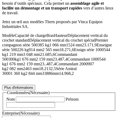
besoin d’outils spéciaux. Cela permet un
assemblage agile et
facilite un démontage et un transport rapides
vers d’autres lieux
de travail.
Jetez un œil aux modèles Thern proposés par Vinca Equipos
Industriales SA.
ModèleCapacité de chargeBrasHauteurDéplacement vertical du
crochet standardDéplacement vertical du crochet spécialPremier
compagnon série 500385 kg1 066 mm1524 mm23.171,9Enseigne
série 500226 kg914 mm2 565 mm18.271,6Ensign série 1000544
kg1 219 mm3 048 mm21.685,6Commandant
500300kg1 676 mm2 159 mm23.487,4Commandant 1000544
kg1 676 mm2 159 mm23..487,4Commandant 2000907
kg2 082 mm2463 mm18.2132,5Série Amiral
30001 360 kg2 844 mm33886mm14.968,2
Plus d'informations
Coordonnées
(Nécessaire)
Nom
Prénom
Entreprise
(Nécessaire)