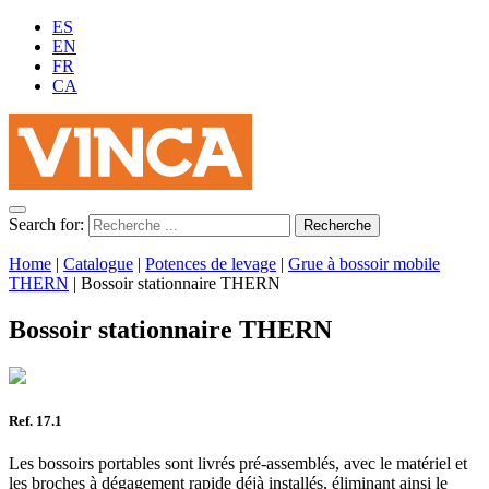
ES
EN
FR
CA
Search for:
Home
|
Catalogue
|
Potences de levage
|
Grue à bossoir mobile
THERN
|
Bossoir stationnaire THERN
Bossoir stationnaire THERN
Ref. 17.1
Les bossoirs portables sont livrés pré-assemblés, avec le matériel et
les broches à dégagement rapide déjà installés, éliminant ainsi le