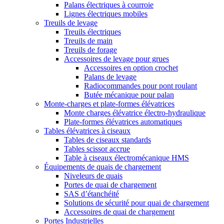
Palans électriques à courroie
Lignes électriques mobiles
Treuils de levage
Treuils électriques
Treuils de main
Treuils de forage
Accessoires de levage pour grues
Accessoires en option crochet
Palans de levage
Radiocommandes pour pont roulant
Butée mécanique pour palan
Monte-charges et plate-formes élévatrices
Monte charges élévatrice électro-hydraulique
Plate-formes élévatrices automatiques
Tables élévatrices à ciseaux
Tables de ciseaux standards
Tables scissor accrue
Table à ciseaux électromécanique HMS
Équipements de quais de chargement
Niveleurs de quais
Portes de quai de chargement
SAS d’étanchéité
Solutions de sécurité pour quai de chargement
Accessoires de quai de chargement
Portes Industrielles