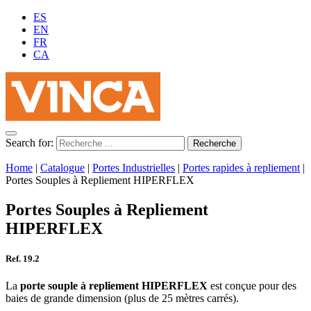
ES
EN
FR
CA
Search for:
Home
|
Catalogue
|
Portes Industrielles
|
Portes rapides à repliement
|
Portes Souples à Repliement HIPERFLEX
Portes Souples à Repliement
HIPERFLEX
Ref. 19.2
La
porte souple à repliement
HI
PERFLEX
est conçue pour des
baies de grande dimension (plus de 25 mètres carrés).