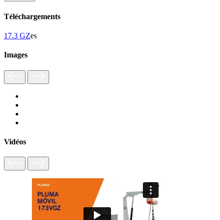
Téléchargements
17.3 GZ
es
Images
Vidéos