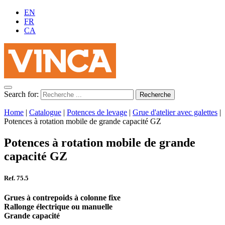
EN
FR
CA
Search for:
Home
|
Catalogue
|
Potences de levage
|
Grue d'atelier avec galettes
|
Potences à rotation mobile de grande capacité GZ
Potences à rotation mobile de grande
capacité GZ
Ref. 75.5
Grues à contrepoids à colonne fixe
Rallonge électrique ou manuelle
Grande capacité