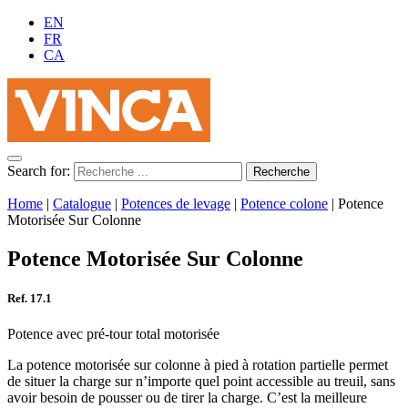
EN
FR
CA
Search for:
Home
|
Catalogue
|
Potences de levage
|
Potence colone
|
Potence
Motorisée Sur Colonne
Potence Motorisée Sur Colonne
Ref. 17.1
Potence avec pré-tour total motorisée
La potence motorisée sur colonne à pied à rotation partielle permet
de situer la charge sur n’importe quel point accessible au treuil, sans
avoir besoin de pousser ou de tirer la charge. C’est la meilleure