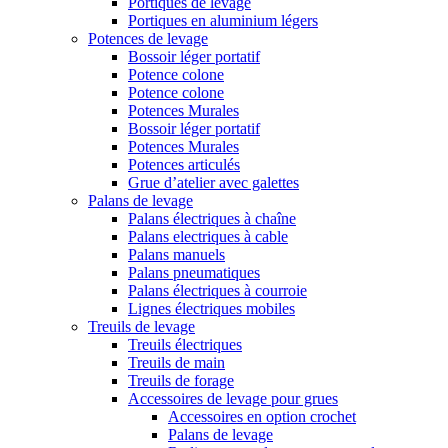
Portiques de levage
Portiques en aluminium légers
Potences de levage
Bossoir léger portatif
Potence colone
Potence colone
Potences Murales
Bossoir léger portatif
Potences Murales
Potences articulés
Grue d’atelier avec galettes
Palans de levage
Palans électriques à chaîne
Palans electriques à cable
Palans manuels
Palans pneumatiques
Palans électriques à courroie
Lignes électriques mobiles
Treuils de levage
Treuils électriques
Treuils de main
Treuils de forage
Accessoires de levage pour grues
Accessoires en option crochet
Palans de levage