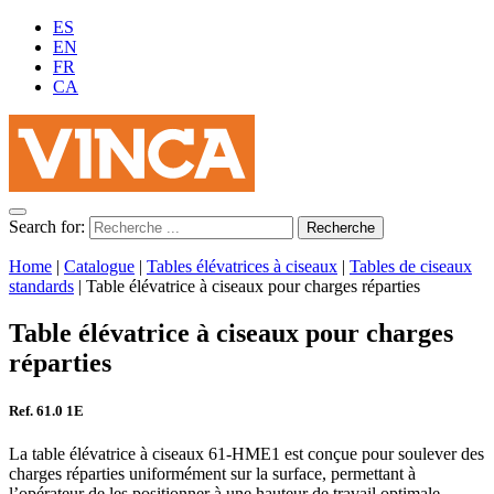
ES
EN
FR
CA
Search for:
Home
|
Catalogue
|
Tables élévatrices à ciseaux
|
Tables de ciseaux
standards
|
Table élévatrice à ciseaux pour charges réparties
Table élévatrice à ciseaux pour charges
réparties
Ref. 61.0 1E
La table élévatrice à ciseaux 61-HME1 est conçue pour soulever des
charges réparties uniformément sur la surface, permettant à
l’opérateur de les positionner à une hauteur de travail optimale,