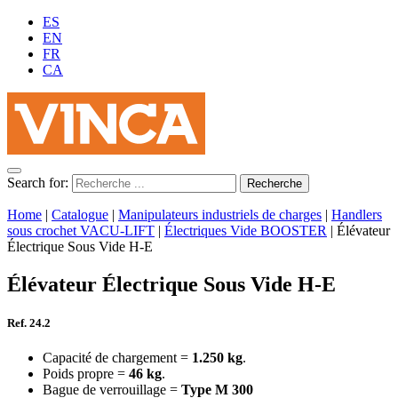
ES
EN
FR
CA
Search for:
Home
|
Catalogue
|
Manipulateurs industriels de charges
|
Handlers
sous crochet VACU-LIFT
|
Électriques Vide BOOSTER
|
Élévateur
Électrique Sous Vide H-E
Élévateur Électrique Sous Vide H-E
Ref. 24.2
Capacité de chargement =
1.250 kg
.
Poids propre =
46 kg
.
Bague de verrouillage =
Type M 300