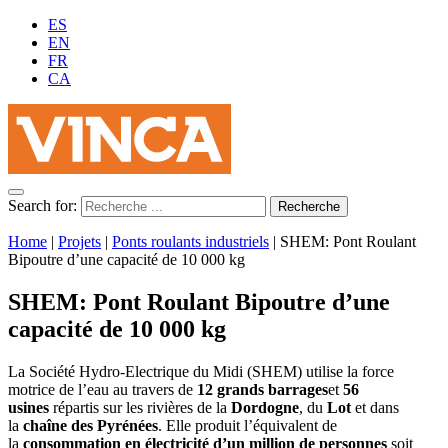
ES
EN
FR
CA
Search for:
Home
|
Projets
|
Ponts roulants industriels
|
SHEM: Pont Roulant
Bipoutre d’une capacité de 10 000 kg
SHEM: Pont Roulant Bipoutre d’une
capacité de 10 000 kg
La Société Hydro-Electrique du Midi (SHEM) utilise la force
motrice de l’eau au travers de
12 grands barrages
et
56
usines
répartis sur les rivières de la
Dordogne
, du
Lot
et dans
la
chaîne des Pyrénées
. Elle produit l’équivalent de
la
consommation en électricité d’un million de personnes
soit