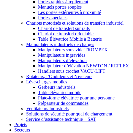
Portes rapides à repliement
Manuels portes souples
Les portes extérieures à proximité
Portes spéciales
Chariots motorisés et solutions de transfert industriel
Chariot de transfert sur rails
Chariot de transfert orientable
Table Élévatrice Mobile à Batterie
Manipulateurs industriels de charges
Manipulateurs sous vide TROMPEX
Manipulateurs ingravides
Manipulateurs d’elevation
Manipulateur d’élévation NEWTON / REFLEX
Handlers sous crochet VACU-LIFT
Rotateurs, l’Onduleurs et Niveleurs
Lève-charges mobiles
Gerbeurs industriels
Table élévatrice mobile
Plate-forme élévatrice pour une personne
Préparateur de commandes
Ventilateurs Industriels
Solutions de sécurité pour quai de chargement
Service d’assistance technique – SAT
Projets
Secteurs