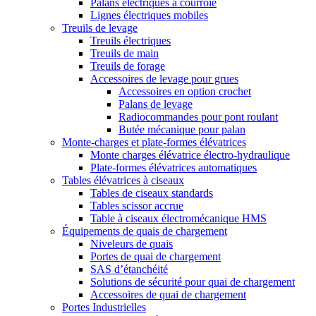
Palans électriques à courroie
Lignes électriques mobiles
Treuils de levage
Treuils électriques
Treuils de main
Treuils de forage
Accessoires de levage pour grues
Accessoires en option crochet
Palans de levage
Radiocommandes pour pont roulant
Butée mécanique pour palan
Monte-charges et plate-formes élévatrices
Monte charges élévatrice électro-hydraulique
Plate-formes élévatrices automatiques
Tables élévatrices à ciseaux
Tables de ciseaux standards
Tables scissor accrue
Table à ciseaux électromécanique HMS
Équipements de quais de chargement
Niveleurs de quais
Portes de quai de chargement
SAS d’étanchéité
Solutions de sécurité pour quai de chargement
Accessoires de quai de chargement
Portes Industrielles