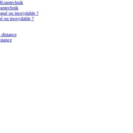
rantechnik
gué ou inoxydable ?
istance