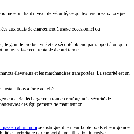
nomie et un haut niveau de sécurité, ce qui les rend idéaux lorsque
tinées aux quais de chargement à usage occasionnel ou
e, le gain de productivité et de sécurité obtenu par rapport à un quai
t un investissement rentable à court terme.
hariots élévateurs et les marchandises transportées.
La sécurité est un
installations à forte activité.
gement et de déchargement tout en renforçant la sécurité de
des manœuvres des équipements de manutention.
ampes en aluminium
se distinguent par leur faible poids et leur grande
lité est prioritaire par rapport à une utilisation intensive.