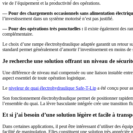
vie de l’équipement et la productivité des opérations.
— Pour des chargements occasionnels sans alimentation électriqu
l’investissement dans un système motorisé n’est pas justifié.
— Pour des opérations très ponctuelles :
il existe également des ra
complémentaire.
Le choix d’une rampe électrohydraulique adaptée garantit un retour sur 
standard permet généralement d’amortir l’investissement en moins de si
Je recherche une solution offrant un niveau de sécu
Une différence de niveau mal compensée ou une liaison instable entre le
aspect essentiel de toute opération logistique.
Le
niveleur de quai électrohydraulique Safe-T-Lip
a été conçu pour ass
Son fonctionnement électrohydraulique permet de positionner rapidemen
l’ensemble du quai.
La lèvre basculante intégrée crée une transition f
Et si j’ai besoin d’une solution légère et facile à transp
Dans certaines applications, il peut être intéressant d’utiliser des équ
facilité de manipulation.
Elles constituent une solution très appréciée po