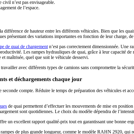
 civil n’est pas envisageable.
nagement de l’espace.
a différence de hauteur entre les différents véhicules. Bien que les qua
ques présentant des variations importantes
en fonction de leur charge, de
pe de quai de chargement
n’est pas correctement dimensionnée. Une ram
 productivité. Les rampes hydrauliques de quai, grâce à leur capacité de 
 et maîtrisée, quel que soit le véhicule desservi.
 travailler avec différents types de camions sans compromettre la sécurité
nts et déchargements chaque jour
e seconde compte. Réduire le temps de préparation des véhicules et accél
ques
de quai permettent d’effectuer les mouvements de mise en position de
échargement sont quotidiennes.
Le choix du modèle dépendra de l’intensité
 un excellent rapport qualité-prix tout en garantissant une bonne ergo
mpes de plus grande longueur, comme le modèle RAHN 2920, qui rédui