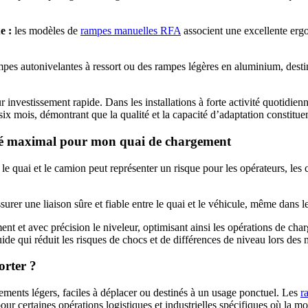
e :
les modèles de
rampes manuelles RFA
associent une excellente ergo
mpes autonivelantes à ressort ou des rampes légères en aluminium, des
investissement rapide. Dans les installations à forte activité quotidienn
x mois, démontrant que la qualité et la capacité d’adaptation constituen
rité maximal pour mon quai de chargement
 quai et le camion peut représenter un risque pour les opérateurs, les c
urer une liaison sûre et fiable entre le quai et le véhicule, même dans les 
t et avec précision le niveleur, optimisant ainsi les opérations de char
luide qui réduit les risques de chocs et de différences de niveau lors 
orter ?
ipements légers, faciles à déplacer ou destinés à un usage ponctuel. Les
r
ur certaines opérations logistiques et industrielles spécifiques où la mobi