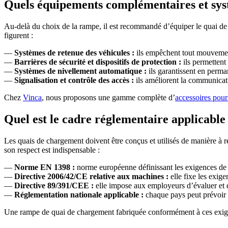
Quels équipements complémentaires et syst
Au-delà du choix de la rampe, il est recommandé d’équiper le quai de 
figurent :
—
Systèmes de retenue des véhicules :
ils empêchent tout mouvement
—
Barrières de sécurité et dispositifs de protection :
ils permettent 
—
Systèmes de nivellement automatique :
ils garantissent en perma
—
Signalisation et contrôle des accès :
ils améliorent la communicati
Chez
Vinca
, nous proposons une gamme complète d’
accessoires pou
Quel est le cadre réglementaire applicabl
Les quais de chargement doivent être conçus et utilisés de manière à r
son respect est indispensable :
—
Norme EN 1398 :
norme européenne définissant les exigences de s
—
Directive 2006/42/CE relative aux machines :
elle fixe les exige
—
Directive 89/391/CEE :
elle impose aux employeurs d’évaluer et de
—
Réglementation nationale applicable :
chaque pays peut prévoir d
Une rampe de quai de chargement fabriquée conformément à ces exigence