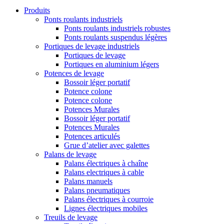
Produits
Ponts roulants industriels
Ponts roulants industriels robustes
Ponts roulants suspendus légères
Portiques de levage industriels
Portiques de levage
Portiques en aluminium légers
Potences de levage
Bossoir léger portatif
Potence colone
Potence colone
Potences Murales
Bossoir léger portatif
Potences Murales
Potences articulés
Grue d’atelier avec galettes
Palans de levage
Palans électriques à chaîne
Palans electriques à cable
Palans manuels
Palans pneumatiques
Palans électriques à courroie
Lignes électriques mobiles
Treuils de levage