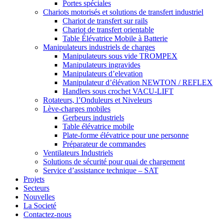
Portes spéciales
Chariots motorisés et solutions de transfert industriel
Chariot de transfert sur rails
Chariot de transfert orientable
Table Élévatrice Mobile à Batterie
Manipulateurs industriels de charges
Manipulateurs sous vide TROMPEX
Manipulateurs ingravides
Manipulateurs d’elevation
Manipulateur d’élévation NEWTON / REFLEX
Handlers sous crochet VACU-LIFT
Rotateurs, l’Onduleurs et Niveleurs
Lève-charges mobiles
Gerbeurs industriels
Table élévatrice mobile
Plate-forme élévatrice pour une personne
Préparateur de commandes
Ventilateurs Industriels
Solutions de sécurité pour quai de chargement
Service d’assistance technique – SAT
Projets
Secteurs
Nouvelles
La Societé
Contactez-nous