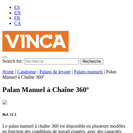
ES
EN
FR
CA
Search for:
Home
|
Catalogue
|
Palans de levage
|
Palans manuels
|
Palan
Manuel à Chaîne 360º
Palan Manuel à Chaîne 360º
Ref. 11.1
Le palan manuel à chaîne 360 est disponible en plusieurs modèles
en fonction des conditions de travail exigées, avec des capacités