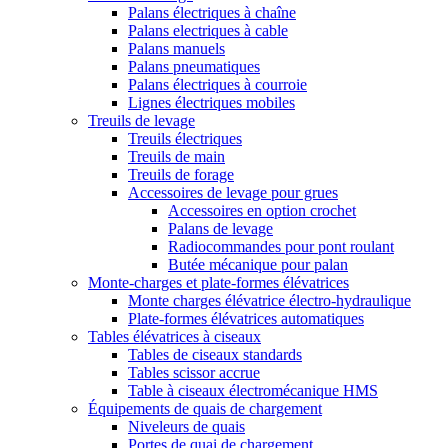
Palans électriques à chaîne
Palans electriques à cable
Palans manuels
Palans pneumatiques
Palans électriques à courroie
Lignes électriques mobiles
Treuils de levage
Treuils électriques
Treuils de main
Treuils de forage
Accessoires de levage pour grues
Accessoires en option crochet
Palans de levage
Radiocommandes pour pont roulant
Butée mécanique pour palan
Monte-charges et plate-formes élévatrices
Monte charges élévatrice électro-hydraulique
Plate-formes élévatrices automatiques
Tables élévatrices à ciseaux
Tables de ciseaux standards
Tables scissor accrue
Table à ciseaux électromécanique HMS
Équipements de quais de chargement
Niveleurs de quais
Portes de quai de chargement