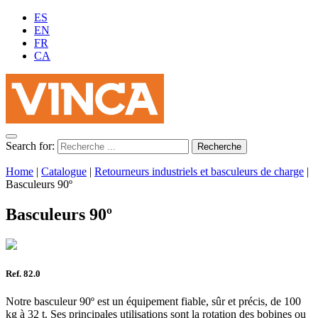
ES
EN
FR
CA
Search for:
Home
|
Catalogue
|
Retourneurs industriels et basculeurs de charge
|
Basculeurs 90º
Basculeurs 90º
Ref. 82.0
Notre basculeur 90º est un équipement fiable, sûr et précis, de 100
kg à 32 t. Ses principales utilisations sont la rotation des bobines ou