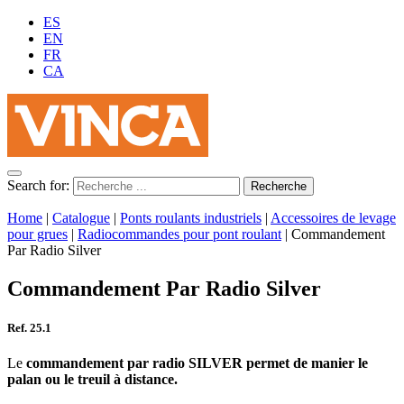
ES
EN
FR
CA
Search for:
Home
|
Catalogue
|
Ponts roulants industriels
|
Accessoires de levage
pour grues
|
Radiocommandes pour pont roulant
|
Commandement
Par Radio Silver
Commandement Par Radio Silver
Ref. 25.1
Le
commandement par radio SILVER permet de manier le
palan ou le treuil à distance.