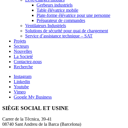
Gerbeurs industriels
Table élévatrice mobile
Plate-forme élévatrice pour une personne
Préparateur de commandes
Ventilateurs Industriels
Solutions de sécurité pour quai de chargement
Service d’assistance technique – SAT
Projets
Secteurs
Nouvelles
La Societé
Contactez-nous
Recherche
Instagram
Linkedin
Youtube
Vimeo
Google My Business
SIÈGE SOCIAL ET USINE
Carrer de la Tècnica, 39-41
08740 Sant Andreu de la Barca (Barcelona)