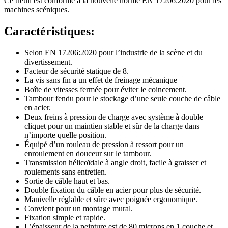
Ce treuil est conforme à la nouvelle norme EN 17206:2020 pour les
machines scéniques.
Caractéristiques:
Selon EN 17206:2020 pour l’industrie de la scène et du
divertissement.
Facteur de sécurité statique de 8.
La vis sans fin a un effet de freinage mécanique
Boîte de vitesses fermée pour éviter le coincement.
Tambour fendu pour le stockage d’une seule couche de câble
en acier.
Deux freins à pression de charge avec système à double
cliquet pour un maintien stable et sûr de la charge dans
n’importe quelle position.
Équipé d’un rouleau de pression à ressort pour un
enroulement en douceur sur le tambour.
Transmission hélicoïdale à angle droit, facile à graisser et
roulements sans entretien.
Sortie de câble haut et bas.
Double fixation du câble en acier pour plus de sécurité.
Manivelle réglable et sûre avec poignée ergonomique.
Convient pour un montage mural.
Fixation simple et rapide.
L’épaisseur de la peinture est de 80 microns en 1 couche et