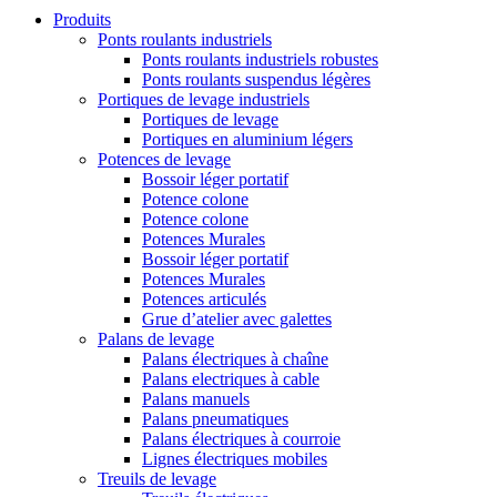
Produits
Ponts roulants industriels
Ponts roulants industriels robustes
Ponts roulants suspendus légères
Portiques de levage industriels
Portiques de levage
Portiques en aluminium légers
Potences de levage
Bossoir léger portatif
Potence colone
Potence colone
Potences Murales
Bossoir léger portatif
Potences Murales
Potences articulés
Grue d’atelier avec galettes
Palans de levage
Palans électriques à chaîne
Palans electriques à cable
Palans manuels
Palans pneumatiques
Palans électriques à courroie
Lignes électriques mobiles
Treuils de levage