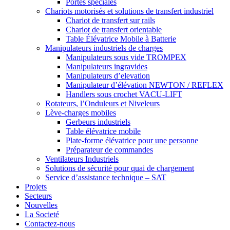
Portes spéciales
Chariots motorisés et solutions de transfert industriel
Chariot de transfert sur rails
Chariot de transfert orientable
Table Élévatrice Mobile à Batterie
Manipulateurs industriels de charges
Manipulateurs sous vide TROMPEX
Manipulateurs ingravides
Manipulateurs d’elevation
Manipulateur d’élévation NEWTON / REFLEX
Handlers sous crochet VACU-LIFT
Rotateurs, l’Onduleurs et Niveleurs
Lève-charges mobiles
Gerbeurs industriels
Table élévatrice mobile
Plate-forme élévatrice pour une personne
Préparateur de commandes
Ventilateurs Industriels
Solutions de sécurité pour quai de chargement
Service d’assistance technique – SAT
Projets
Secteurs
Nouvelles
La Societé
Contactez-nous