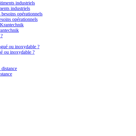
ments industriels
esoins opérationnels
rantechnik
gué ou inoxydable ?
istance