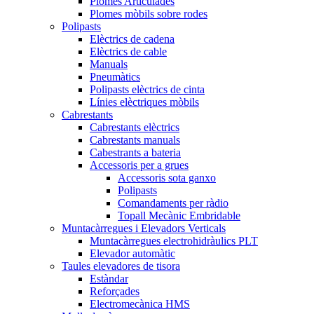
Plomes Articulades
Plomes mòbils sobre rodes
Polipasts
Elèctrics de cadena
Elèctrics de cable
Manuals
Pneumàtics
Polipasts elèctrics de cinta
Línies elèctriques mòbils
Cabrestants
Cabrestants elèctrics
Cabrestants manuals
Cabestrants a bateria
Accessoris per a grues
Accessoris sota ganxo
Polipasts
Comandaments per ràdio
Topall Mecànic Embridable
Muntacàrregues i Elevadors Verticals
Muntacàrregues electrohidràulics PLT
Elevador automàtic
Taules elevadores de tisora
Estàndar
Reforçades
Electromecànica HMS