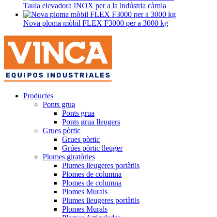
Taula elevadora INOX per a la indústria càrnia
Nova ploma mòbil FLEX F3000 per a 3000 kg
Productes
Ponts grua
Ponts grua
Ponts grua lleugers
Grues pòrtic
Grues pòrtic
Grúes pòrtic lleuger
Plomes giratòries
Plumes lleugeres portàtils
Plomes de columna
Plomes de columna
Plomes Murals
Plumes lleugeres portàtils
Plomes Murals