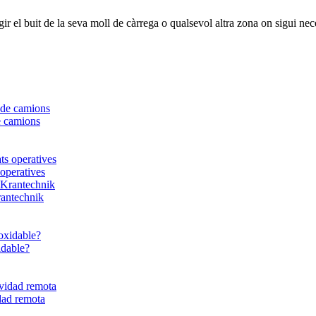
ir el buit de la seva moll de càrrega o qualsevol altra zona on sigui nec
e camions
 operatives
rantechnik
idable?
dad remota