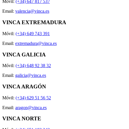
Móvil:
(+34) 647 817 537
Email:
valencia@vinca.es
VINCA EXTREMADURA
Móvil:
(+34) 649 743 391
Email:
extremadura@vinca.es
VINCA GALICIA
Móvil:
(+34) 648 92 38 32
Email:
galicia@vinca.es
VINCA ARAGÓN
Móvil:
(+34) 629 51 56 52
Email:
aragon@vinca.es
VINCA NORTE