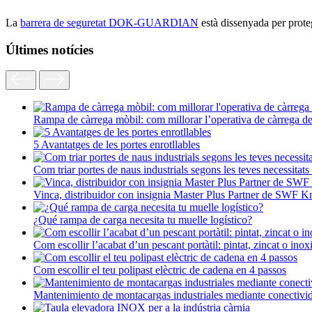
La
barrera de seguretat DOK-GUARDIAN
està dissenyada per proteg
Últimes notícies
Rampa de càrrega mòbil: com millorar l’operativa de càrrega d
5 Avantatges de les portes enrotllables
Com triar portes de naus industrials segons les teves necessitats
Vinca, distribuidor con insignia Master Plus Partner de SWF K
¿Qué rampa de carga necesita tu muelle logístico?
Com escollir l’acabat d’un pescant portàtil: pintat, zincat o inox
Com escollir el teu polipast elèctric de cadena en 4 passos
Mantenimiento de montacargas industriales mediante conectivi