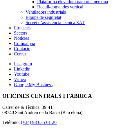
Plataforma elevadora para una persona
Recull-comandes vertical
Ventiladors industrials
Equips de seguretat
Servei d’assistència tècnica SAT
Projectes
Sectors
Notícies
Companyia
Contacte
Cercar
Instagram
Linkedin
Youtube
Vimeo
Google My Business
OFICINES CENTRALS I FÀBRICA
Carrer de la Tècnica, 39-41
08740 Sant Andreu de la Barca (Barcelona)
Teléfono:
(+34) 93 635 61 20