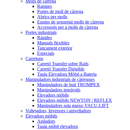
Molls de càrrega
Rampes
Portes de moll de càrrega
Abrics per molls
Equips de seguretat molls de càrrega
Accessoris per a molls de càrrega
Portes industrials
Ràpides
Manuals flexibles
Tancament exterior
Especials
Carretons
Carretó Transfer sobre Rails
Carretó Transfer Dirigible
Taula Elevadora Mòbil a Bateria
Manipuladors industrials de càrregues
Manipuladors de buit TROMPEX
Manipuladors ingràvids
Elevadors mòbils
Elevadors mòbils NEWTON / REFLEX
Manipuladors sota ganxo VACU-LIFT
Voltejadors, Inversors i anivelladors
Elevadors mòbils
Apiladors
Taula mòbil elevadora