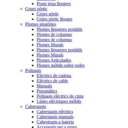
Ponts grua lleugers
Grues pòrtic
Grues pòrtic
Grúes pòrtic lleuger
Plomes giratòries
Plumes lleugeres portàtils
Plomes de columna
Plomes de columna
Plomes Murals
Plumes lleugeres portàtils
Plomes Murals
Plomes Articulades
Plomes mòbils sobre rodes
Polipasts
Elèctrics de cadena
Elèctrics de cable
Manuals
Pneumàtics
Polipasts elèctrics de cinta
Línies elèctriques mòbils
Cabrestants
Cabrestants elèctrics
Cabrestants manuals
Cabestrants a bateria
Accessoris per a grues