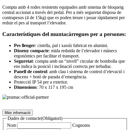
Compta amb 4 rodes resistents equipades amb sistema de bloqueig
central accionat a través del pedal. Per a més seguretat disposa de
contrapesos (4 de 15kg) que es poden treure i posar ràpidament per
reduir el pes al transport l’elevador.
Característiques del muntacàrregues per a persones:
Pes lleuger
: cistella, pal i xassís fabricat en alumini.
Disseny compacte
: mida reduïda de l’elevador i mànecs
ergonòmics per facilitar el transport.
Seguretat
: compta amb un “nivell” circular de bombolla que
ens indica la posició i inclinació correcta per treballar.
Panell de control
: amb clau i sistema de control d’elevació i
descens + botó de parada d’emergència.
Protecció IP 54 per a exterior.
Dimensions
: 70 x 117 x 195 cm
Més informació
Dades de contacte
(Obligatori)
Nom
Cognoms