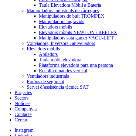
Taula Elevadora Mòbil a Bateria
Manipuladors industrials de càrregues
Manipuladors de buit TROMPEX
Manipuladors ingràvids
Elevadors mòbils
Elevadors mòbils NEWTON / REFLEX
Manipuladors sota ganxo VACU-LIFT
Voltejadors, Inversors i anivelladors
Elevadors mòbils
Apiladors
Taula mòbil elevadora
Plataforma elevadora para una persona
Recull-comandes vertical
Ventiladors industrials
Equips de seguretat
Servei d’assistència tècnica SAT
Projectes
Sectors
Notícies
Companyia
Contacte
Cercar
Instagram
Linkedin