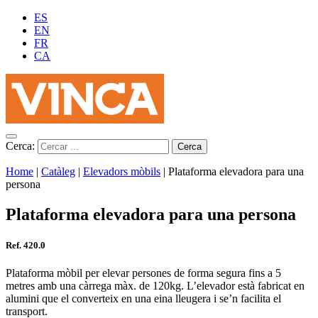
ES
EN
FR
CA
Cerca:
Home
|
Catàleg
|
Elevadors mòbils
|
Plataforma elevadora para una
persona
Plataforma elevadora para una persona
Ref. 420.0
Plataforma mòbil per elevar persones de forma segura fins a 5
metres amb una càrrega màx. de 120kg. L’elevador està fabricat en
alumini que el converteix en una eina lleugera i se’n facilita el
transport.