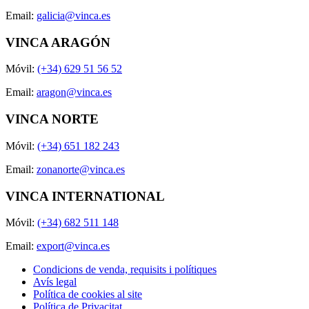
Email:
galicia@vinca.es
VINCA ARAGÓN
Móvil:
(+34) 629 51 56 52
Email:
aragon@vinca.es
VINCA NORTE
Móvil:
(+34) 651 182 243
Email:
zonanorte@vinca.es
VINCA INTERNATIONAL
Móvil:
(+34) 682 511 148
Email:
export@vinca.es
Condicions de venda, requisits i polítiques
Avís legal
Política de cookies al site
Política de Privacitat