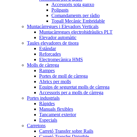
Accessoris sota ganxo
Polipasts
Comandaments per ràdio
Topall Mecànic Embridable
Muntacàrregues i Elevadors Verticals
Muntacàrregues electrohidràulics PLT
Elevador automàtic
Taules elevadores de tisora
Estàndar
Reforçades
Electromecànica HMS
Molls de càrrega
Rampes
Portes de moll de càrrega
Abrics per molls
Equips de seguretat molls de càrrega
Accessoris per a molls de càrrega
Portes industrials
Ràpides
Manuals flexibles
Tancament exterior
Especials
Carretons
Carretó Transfer sobre Rails
Carretó Transfer Dirigible