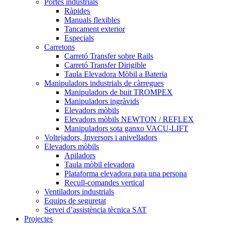
Portes industrials
Ràpides
Manuals flexibles
Tancament exterior
Especials
Carretons
Carretó Transfer sobre Rails
Carretó Transfer Dirigible
Taula Elevadora Mòbil a Bateria
Manipuladors industrials de càrregues
Manipuladors de buit TROMPEX
Manipuladors ingràvids
Elevadors mòbils
Elevadors mòbils NEWTON / REFLEX
Manipuladors sota ganxo VACU-LIFT
Voltejadors, Inversors i anivelladors
Elevadors mòbils
Apiladors
Taula mòbil elevadora
Plataforma elevadora para una persona
Recull-comandes vertical
Ventiladors industrials
Equips de seguretat
Servei d’assistència tècnica SAT
Projectes