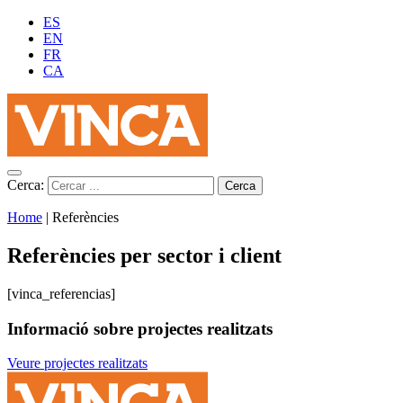
ES
EN
FR
CA
Cerca:
Home
|
Referències
Referències per sector i client
[vinca_referencias]
Informació sobre projectes realitzats
Veure projectes realitzats