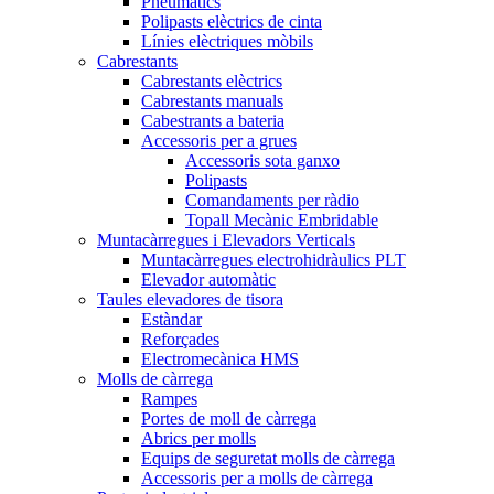
Pneumàtics
Polipasts elèctrics de cinta
Línies elèctriques mòbils
Cabrestants
Cabrestants elèctrics
Cabrestants manuals
Cabestrants a bateria
Accessoris per a grues
Accessoris sota ganxo
Polipasts
Comandaments per ràdio
Topall Mecànic Embridable
Muntacàrregues i Elevadors Verticals
Muntacàrregues electrohidràulics PLT
Elevador automàtic
Taules elevadores de tisora
Estàndar
Reforçades
Electromecànica HMS
Molls de càrrega
Rampes
Portes de moll de càrrega
Abrics per molls
Equips de seguretat molls de càrrega
Accessoris per a molls de càrrega