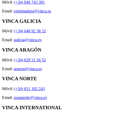
Móvil:
(+34) 649 743 391
Email:
extremadura@vinca.es
VINCA GALICIA
Móvil:
(+34) 648 92 38 32
Email:
galicia@vinca.es
VINCA ARAGÓN
Móvil:
(+34) 629 51 56 52
Email:
aragon@vinca.es
VINCA NORTE
Móvil:
(+34) 651 182 243
Email:
zonanorte@vinca.es
VINCA INTERNATIONAL