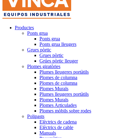
Productes
Ponts grua
Ponts grua
Ponts grua lleugers
Grues pòrtic
Grues pòrtic
Grúes pòrtic lleuger
Plomes giratòries
Plumes lleugeres portàtils
Plomes de columna
Plomes de columna
Plomes Murals
Plumes lleugeres portàtils
Plomes Murals
Plomes Articulades
Plomes mòbils sobre rodes
Polipasts
Elèctrics de cadena
Elèctrics de cable
Manuals