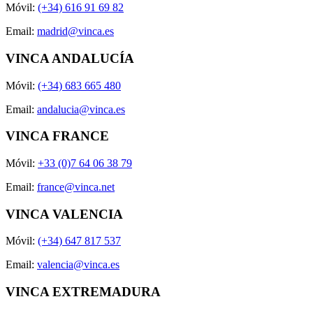
Móvil:
(+34) 616 91 69 82
Email:
madrid@vinca.es
VINCA ANDALUCÍA
Móvil:
(+34) 683 665 480
Email:
andalucia@vinca.es
VINCA FRANCE
Móvil:
+33 (0)7 64 06 38 79
Email:
france@vinca.net
VINCA VALENCIA
Móvil:
(+34) 647 817 537
Email:
valencia@vinca.es
VINCA EXTREMADURA