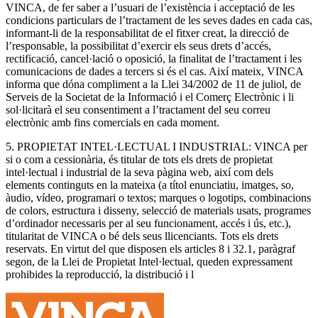
VINCA, de fer saber a l’usuari de l’existència i acceptació de les
condicions particulars de l’tractament de les seves dades en cada cas,
informant-li de la responsabilitat de el fitxer creat, la direcció de
l’responsable, la possibilitat d’exercir els seus drets d’accés,
rectificació, cancel·lació o oposició, la finalitat de l’tractament i les
comunicacions de dades a tercers si és el cas. Així mateix, VINCA
informa que dóna compliment a la Llei 34/2002 de 11 de juliol, de
Serveis de la Societat de la Informació i el Comerç Electrònic i li
sol·licitarà el seu consentiment a l’tractament del seu correu
electrònic amb fins comercials en cada moment.
5. PROPIETAT INTEL·LECTUAL I INDUSTRIAL: VINCA per
si o com a cessionària, és titular de tots els drets de propietat
intel·lectual i industrial de la seva pàgina web, així com dels
elements continguts en la mateixa (a títol enunciatiu, imatges, so,
àudio, vídeo, programari o textos; marques o logotips, combinacions
de colors, estructura i disseny, selecció de materials usats, programes
d’ordinador necessaris per al seu funcionament, accés i ús, etc.),
titularitat de VINCA o bé dels seus llicenciants. Tots els drets
reservats. En virtut del que disposen els articles 8 i 32.1, paràgraf
segon, de la Llei de Propietat Intel·lectual, queden expressament
prohibides la reproducció, la distribució i l