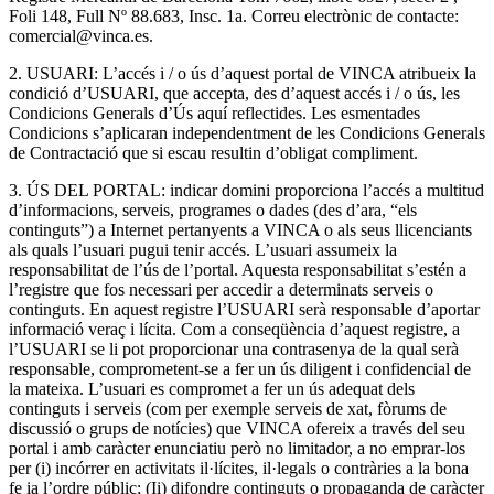
Foli 148, Full Nº 88.683, Insc. 1a. Correu electrònic de contacte:
comercial@vinca.es.
2. USUARI: L’accés i / o ús d’aquest portal de VINCA atribueix la
condició d’USUARI, que accepta, des d’aquest accés i / o ús, les
Condicions Generals d’Ús aquí reflectides. Les esmentades
Condicions s’aplicaran independentment de les Condicions Generals
de Contractació que si escau resultin d’obligat compliment.
3. ÚS DEL PORTAL: indicar domini proporciona l’accés a multitud
d’informacions, serveis, programes o dades (des d’ara, “els
continguts”) a Internet pertanyents a VINCA o als seus llicenciants
als quals l’usuari pugui tenir accés. L’usuari assumeix la
responsabilitat de l’ús de l’portal. Aquesta responsabilitat s’estén a
l’registre que fos necessari per accedir a determinats serveis o
continguts. En aquest registre l’USUARI serà responsable d’aportar
informació veraç i lícita. Com a conseqüència d’aquest registre, a
l’USUARI se li pot proporcionar una contrasenya de la qual serà
responsable, comprometent-se a fer un ús diligent i confidencial de
la mateixa. L’usuari es compromet a fer un ús adequat dels
continguts i serveis (com per exemple serveis de xat, fòrums de
discussió o grups de notícies) que VINCA ofereix a través del seu
portal i amb caràcter enunciatiu però no limitador, a no emprar-los
per (i) incórrer en activitats il·lícites, il·legals o contràries a la bona
fe ia l’ordre públic; (Ii) difondre continguts o propaganda de caràcter