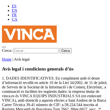
ES
EN
FR
CA
Cerca:
Home
|
Avís legal
Avís legal i condicions generals d’ús
1. DADES IDENTIFICATIVES: En compliment amb el deure
d’informació recollit en article 10 de la Llei 34/2002, de 11 de juliol,
de Serveis de la Societat de la Informació i de Comerç Electrònic, a
continuació es faciliten les següents dades: la empresa titular de
vinca.es és VINCA EQUIPS INDUSTRIALS SA (en endavant
VINCA), amb domicili a aquests efectes a Sant Andreu de la Barca
Carrer Tècnica 39-41 número de CIF: a-58.224.544 inscrita al
Registre Mercantil de Barcelona Tom 7662, llibre 6927, secc. 2ª,