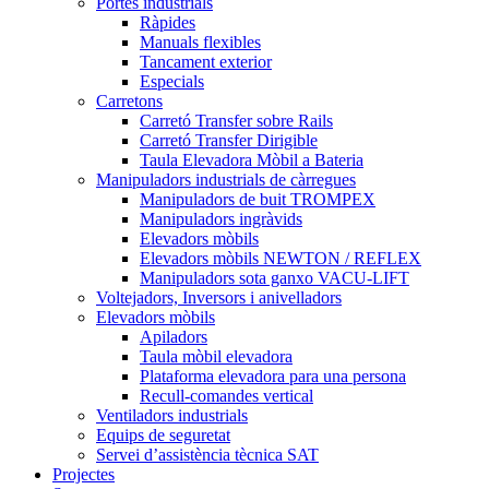
Portes industrials
Ràpides
Manuals flexibles
Tancament exterior
Especials
Carretons
Carretó Transfer sobre Rails
Carretó Transfer Dirigible
Taula Elevadora Mòbil a Bateria
Manipuladors industrials de càrregues
Manipuladors de buit TROMPEX
Manipuladors ingràvids
Elevadors mòbils
Elevadors mòbils NEWTON / REFLEX
Manipuladors sota ganxo VACU-LIFT
Voltejadors, Inversors i anivelladors
Elevadors mòbils
Apiladors
Taula mòbil elevadora
Plataforma elevadora para una persona
Recull-comandes vertical
Ventiladors industrials
Equips de seguretat
Servei d’assistència tècnica SAT
Projectes