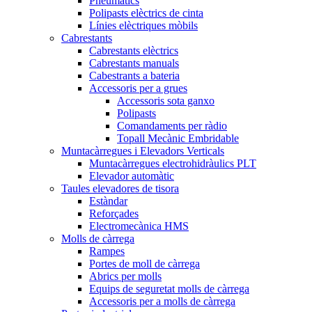
Pneumàtics
Polipasts elèctrics de cinta
Línies elèctriques mòbils
Cabrestants
Cabrestants elèctrics
Cabrestants manuals
Cabestrants a bateria
Accessoris per a grues
Accessoris sota ganxo
Polipasts
Comandaments per ràdio
Topall Mecànic Embridable
Muntacàrregues i Elevadors Verticals
Muntacàrregues electrohidràulics PLT
Elevador automàtic
Taules elevadores de tisora
Estàndar
Reforçades
Electromecànica HMS
Molls de càrrega
Rampes
Portes de moll de càrrega
Abrics per molls
Equips de seguretat molls de càrrega
Accessoris per a molls de càrrega