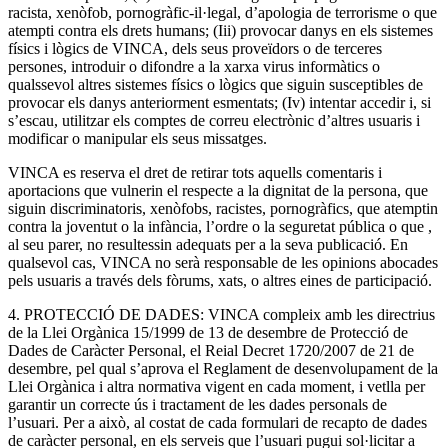
racista, xenòfob, pornogràfic-il·legal, d’apologia de terrorisme o que
atempti contra els drets humans; (Iii) provocar danys en els sistemes
físics i lògics de VINCA, dels seus proveïdors o de terceres
persones, introduir o difondre a la xarxa virus informàtics o
qualssevol altres sistemes físics o lògics que siguin susceptibles de
provocar els danys anteriorment esmentats; (Iv) intentar accedir i, si
s’escau, utilitzar els comptes de correu electrònic d’altres usuaris i
modificar o manipular els seus missatges.
VINCA es reserva el dret de retirar tots aquells comentaris i
aportacions que vulnerin el respecte a la dignitat de la persona, que
siguin discriminatoris, xenòfobs, racistes, pornogràfics, que atemptin
contra la joventut o la infància, l’ordre o la seguretat pública o que ,
al seu parer, no resultessin adequats per a la seva publicació. En
qualsevol cas, VINCA no serà responsable de les opinions abocades
pels usuaris a través dels fòrums, xats, o altres eines de participació.
4. PROTECCIÓ DE DADES: VINCA compleix amb les directrius
de la Llei Orgànica 15/1999 de 13 de desembre de Protecció de
Dades de Caràcter Personal, el Reial Decret 1720/2007 de 21 de
desembre, pel qual s’aprova el Reglament de desenvolupament de la
Llei Orgànica i altra normativa vigent en cada moment, i vetlla per
garantir un correcte ús i tractament de les dades personals de
l’usuari. Per a això, al costat de cada formulari de recapto de dades
de caràcter personal, en els serveis que l’usuari pugui sol·licitar a