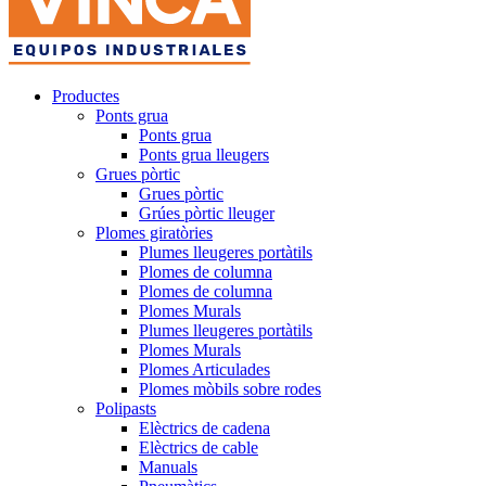
Productes
Ponts grua
Ponts grua
Ponts grua lleugers
Grues pòrtic
Grues pòrtic
Grúes pòrtic lleuger
Plomes giratòries
Plumes lleugeres portàtils
Plomes de columna
Plomes de columna
Plomes Murals
Plumes lleugeres portàtils
Plomes Murals
Plomes Articulades
Plomes mòbils sobre rodes
Polipasts
Elèctrics de cadena
Elèctrics de cable
Manuals