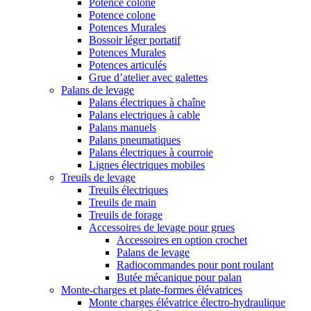
Potence colone
Potence colone
Potences Murales
Bossoir léger portatif
Potences Murales
Potences articulés
Grue d’atelier avec galettes
Palans de levage
Palans électriques à chaîne
Palans electriques à cable
Palans manuels
Palans pneumatiques
Palans électriques à courroie
Lignes électriques mobiles
Treuils de levage
Treuils électriques
Treuils de main
Treuils de forage
Accessoires de levage pour grues
Accessoires en option crochet
Palans de levage
Radiocommandes pour pont roulant
Butée mécanique pour palan
Monte-charges et plate-formes élévatrices
Monte charges élévatrice électro-hydraulique