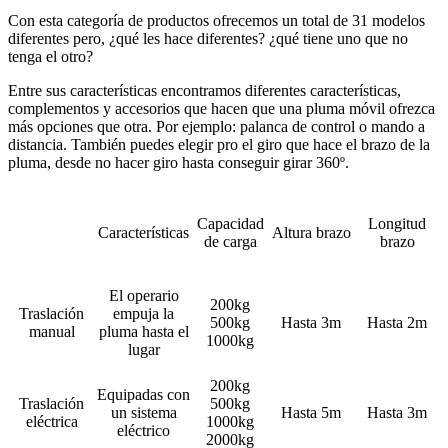
Con esta categoría de productos ofrecemos un total de 31 modelos
diferentes pero, ¿qué les hace diferentes? ¿qué tiene uno que no
tenga el otro?
Entre sus características encontramos diferentes características,
complementos y accesorios que hacen que una pluma móvil ofrezca
más opciones que otra. Por ejemplo: palanca de control o mando a
distancia. También puedes elegir pro el giro que hace el brazo de la
pluma, desde no hacer giro hasta conseguir girar 360º.
Capacidad
Longitud
Características
Altura brazo
de carga
brazo
El operario
200kg
Traslación
empuja la
500kg
Hasta 3m
Hasta 2m
manual
pluma hasta el
1000kg
lugar
200kg
Equipadas con
Traslación
500kg
un sistema
Hasta 5m
Hasta 3m
eléctrica
1000kg
eléctrico
2000kg