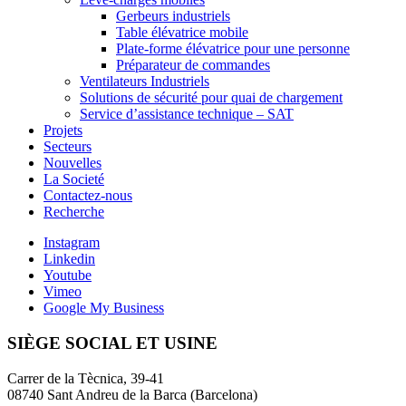
Gerbeurs industriels
Table élévatrice mobile
Plate-forme élévatrice pour une personne
Préparateur de commandes
Ventilateurs Industriels
Solutions de sécurité pour quai de chargement
Service d’assistance technique – SAT
Projets
Secteurs
Nouvelles
La Societé
Contactez-nous
Recherche
Instagram
Linkedin
Youtube
Vimeo
Google My Business
SIÈGE SOCIAL ET USINE
Carrer de la Tècnica, 39-41
08740 Sant Andreu de la Barca (Barcelona)