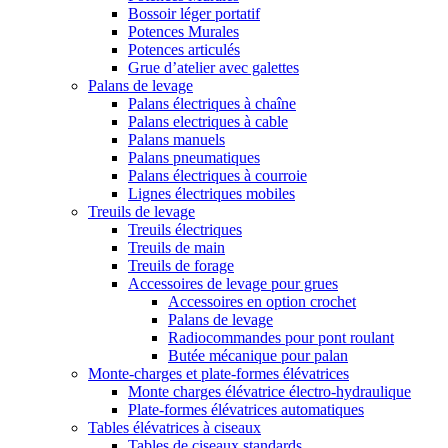
Bossoir léger portatif
Potences Murales
Potences articulés
Grue d’atelier avec galettes
Palans de levage
Palans électriques à chaîne
Palans electriques à cable
Palans manuels
Palans pneumatiques
Palans électriques à courroie
Lignes électriques mobiles
Treuils de levage
Treuils électriques
Treuils de main
Treuils de forage
Accessoires de levage pour grues
Accessoires en option crochet
Palans de levage
Radiocommandes pour pont roulant
Butée mécanique pour palan
Monte-charges et plate-formes élévatrices
Monte charges élévatrice électro-hydraulique
Plate-formes élévatrices automatiques
Tables élévatrices à ciseaux
Tables de ciseaux standards