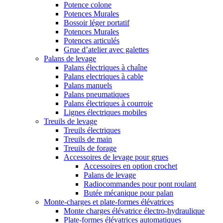
Potence colone
Potences Murales
Bossoir léger portatif
Potences Murales
Potences articulés
Grue d’atelier avec galettes
Palans de levage
Palans électriques à chaîne
Palans electriques à cable
Palans manuels
Palans pneumatiques
Palans électriques à courroie
Lignes électriques mobiles
Treuils de levage
Treuils électriques
Treuils de main
Treuils de forage
Accessoires de levage pour grues
Accessoires en option crochet
Palans de levage
Radiocommandes pour pont roulant
Butée mécanique pour palan
Monte-charges et plate-formes élévatrices
Monte charges élévatrice électro-hydraulique
Plate-formes élévatrices automatiques