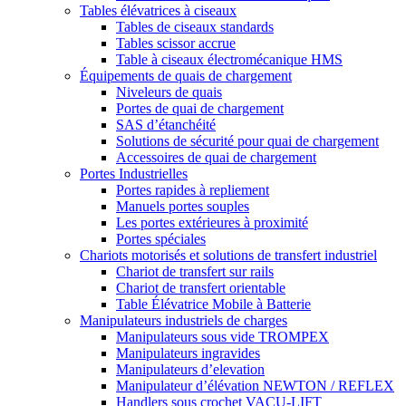
Tables élévatrices à ciseaux
Tables de ciseaux standards
Tables scissor accrue
Table à ciseaux électromécanique HMS
Équipements de quais de chargement
Niveleurs de quais
Portes de quai de chargement
SAS d’étanchéité
Solutions de sécurité pour quai de chargement
Accessoires de quai de chargement
Portes Industrielles
Portes rapides à repliement
Manuels portes souples
Les portes extérieures à proximité
Portes spéciales
Chariots motorisés et solutions de transfert industriel
Chariot de transfert sur rails
Chariot de transfert orientable
Table Élévatrice Mobile à Batterie
Manipulateurs industriels de charges
Manipulateurs sous vide TROMPEX
Manipulateurs ingravides
Manipulateurs d’elevation
Manipulateur d’élévation NEWTON / REFLEX
Handlers sous crochet VACU-LIFT