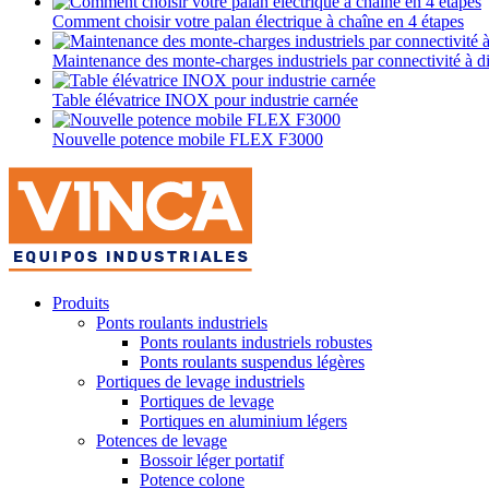
Comment choisir votre palan électrique à chaîne en 4 étapes
Maintenance des monte-charges industriels par connectivité à d
Table élévatrice INOX pour industrie carnée
Nouvelle potence mobile FLEX F3000
Produits
Ponts roulants industriels
Ponts roulants industriels robustes
Ponts roulants suspendus légères
Portiques de levage industriels
Portiques de levage
Portiques en aluminium légers
Potences de levage
Bossoir léger portatif
Potence colone