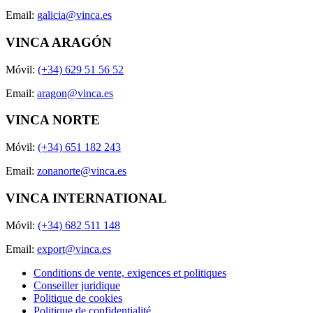
Email:
galicia@vinca.es
VINCA ARAGÓN
Móvil:
(+34) 629 51 56 52
Email:
aragon@vinca.es
VINCA NORTE
Móvil:
(+34) 651 182 243
Email:
zonanorte@vinca.es
VINCA INTERNATIONAL
Móvil:
(+34) 682 511 148
Email:
export@vinca.es
Conditions de vente, exigences et politiques
Conseiller juridique
Politique de cookies
Politique de confidentialité