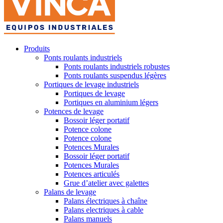
Produits
Ponts roulants industriels
Ponts roulants industriels robustes
Ponts roulants suspendus légères
Portiques de levage industriels
Portiques de levage
Portiques en aluminium légers
Potences de levage
Bossoir léger portatif
Potence colone
Potence colone
Potences Murales
Bossoir léger portatif
Potences Murales
Potences articulés
Grue d’atelier avec galettes
Palans de levage
Palans électriques à chaîne
Palans electriques à cable
Palans manuels