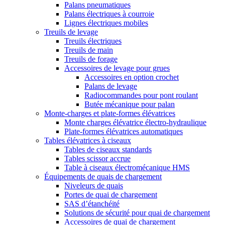
Palans pneumatiques
Palans électriques à courroie
Lignes électriques mobiles
Treuils de levage
Treuils électriques
Treuils de main
Treuils de forage
Accessoires de levage pour grues
Accessoires en option crochet
Palans de levage
Radiocommandes pour pont roulant
Butée mécanique pour palan
Monte-charges et plate-formes élévatrices
Monte charges élévatrice électro-hydraulique
Plate-formes élévatrices automatiques
Tables élévatrices à ciseaux
Tables de ciseaux standards
Tables scissor accrue
Table à ciseaux électromécanique HMS
Équipements de quais de chargement
Niveleurs de quais
Portes de quai de chargement
SAS d’étanchéité
Solutions de sécurité pour quai de chargement
Accessoires de quai de chargement