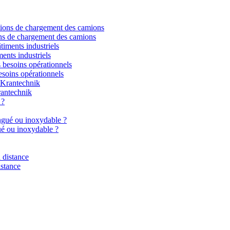
ns de chargement des camions
ments industriels
esoins opérationnels
rantechnik
gué ou inoxydable ?
istance