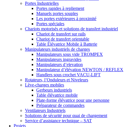
Portes Industrielles
Portes rapides à repliement
Manuels portes souples
Les portes extérieures à proximité
Portes spéciales
Chariots motorisés et solutions de transfert industriel
Chariot de transfert sur rails
Chariot de transfert orientable
Table Élévatrice Mobile à Batterie
Manipulateurs industriels de charges
Manipulateurs sous vide TROMPEX
Manipulateurs ingravides
Manipulateurs d’elevation
Manipulateur d’élévation NEWTON / REFLEX
Handlers sous crochet VACU-LIFT
Rotateurs, l’Onduleurs et Niveleurs
Lève-charges mobiles
Gerbeurs industriels
Table élévatrice mobile
Plate-forme élévatrice pour une personne
Préparateur de commandes
Ventilateurs Industriels
Solutions de sécurité pour quai de chargement
Service d’assistance technique – SAT
Projets