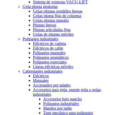
Sistema de ventosas VACU-LIFT
Grúa pluma giratorias
Grúas plumas portátiles ligeras
Grúas pluma fijas de columna
Grúas plumas murales
Plumas ligeras
Plumas articuladas fijas
Grúas de plumas móviles
Polipastos industriales
Eléctricos de cadena
Eléctricos de cable
Polipastos manuales
Polipastos neumáticos
Polipastos especiales
Líneas eléctricas móviles
Cabrestantes industriales
Eléctricos
Manuales
Accionados por taladro
Accesorios para grúa, puente grúa o grúas
industriales
Accesorios bajo gancho
Polipastos industriales
Mandos por radio
Tope mecánico para polipastos