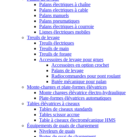
Palans électriques à chaîne
Palans electriques à cable
Palans manuels
Palans pneumatiques
Palans électriques à courroie
Lignes électriques mobiles
Treuils de levage
Treuils électriques
Treuils de main
Treuils de forage
Accessoires de levage pour grues
Accessoires en option crochet
Palans de levage
Radiocommandes pour pont roulant
Butée mécanique pour palan
Monte-charges et plate-formes élévatrices
Monte charges élévatrice électro-hydraulique
Plate-formes élévatrices automatiques
Tables élévatrices à ciseaux
Tables de ciseaux standards
Tables scissor accrue
Table à ciseaux électromécanique HMS
Équipements de quais de chargement
Niveleurs de quais
Portes de quai de chargement