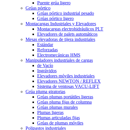
Puente grúa ligero
Grúas pórtico
Grúas pórtico industrial pesado
Grúas pórtico ligero
Montacargas Industriales y Elevadores
Montacargas electrohidráulicos PLT
Elevadores de palets automáticos
Mesas elevadoras de tijera industriales
Estándar
Reforzadas
Electromecánicas HMS
Manipuladores industriales de cargas
de Vacío
Ingrávidos
Elevadores móviles industriales
Elevadores NEWTON / REFLEX
Sistema de ventosas VACU-LIFT
Grúa pluma giratorias
Grúas plumas portátiles ligeras
Grúas pluma fijas de columna
Grúas plumas murales
Plumas ligeras
Plumas articuladas fijas
Grúas de plumas móviles
Polipastos industriales