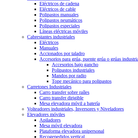
Eléctricos de cadena
Eléctricos de cable
Polipastos manuales
Polipastos neumáticos
Polipastos especiales
Líneas eléctricas móviles
Cabrestantes industriales
Eléctricos
Manuales
Accionados por taladro
Accesorios para grúa, puente grúa o grúas industri
Accesorios bajo gancho
Polipastos industriales
Mandos por radio
Tope mecánico para polipastos
Carretones Industriales
Carro transfer sobre raíles
Carro transfer dirigible
Mesa elevadora móvil a batería
Volteadores industriales, Inversores y Niveladores
Elevadores móviles
Apiladores
Mesa móvil elevadora
Plataforma elevadora unipersonal
Recogepedidos vertical