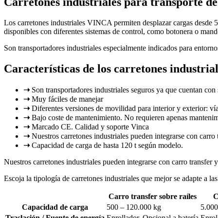
Carretones industriales para transporte de
Los carretones industriales VINCA permiten desplazar cargas desde 50
disponibles con diferentes sistemas de control, como botonera o mand
Son transportadores industriales especialmente indicados para entorno
Características de los carretones industria
➝
Son transportadores industriales seguros ya que cuentan con
➝
Muy fáciles de manejar
➝
Diferentes versiones de movilidad
para interior y exterior
: v
➝
Bajo coste de mantenimiento.
No requieren apenas mantenim
➝
Marcado CE.
Calidad y soporte Vinca
➝
Nuestros carretones industriales pueden integrarse con carro 
➝
Capacidad de carga de hasta 120 t según modelo.
Nuestros carretones industriales pueden integrarse con carro transfer y
Escoja la tipología de carretones industriales que mejor se adapte a la
Carro transfer sobre raíles
C
Capacidad de carga
500 – 120.000 kg
5.000
Traslación / Fuente de energía
Enrollador. Opcional a batería
Enrol