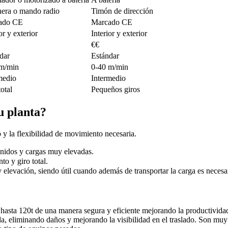
era o mando radio
Timón de dirección
ado CE
Marcado CE
or y exterior
Interior y exterior
€€
dar
Estándar
 m/min
0-40 m/min
medio
Intermedio
otal
Pequeños giros
u planta?
o y la flexibilidad de movimiento necesaria.
inidos y cargas muy elevadas.
o y giro total.
levación, siendo útil cuando además de transportar la carga es necesario
e hasta 120t de una manera segura y eficiente mejorando la productivida
a, eliminando daños y mejorando la visibilidad en el traslado
.
Son muy 