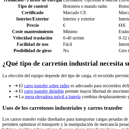
Tipo de control
Botonera o mando radio
Boton
Certificado
Marcado CE
Marc
Interior/Exterior
Interior y exterior
Interi
Precio
€
€€€
Coste mantenimiento
Mínimo
Están
Velocidad traslación
0-40 m/min
0-32
Facilidad de uso
Fácil
Inter
Posibilidad de giros
No
Giro t
¿Qué tipo de carretón industrial necesita s
La elección del equipo depende del tipo de carga, el recorrido previst
➝
El
carro transfer sobre raíles
es adecuado para recorridos def
➝
El
carro transfer dirigible
permite mayor libertad de movimient
➝
La
mesa elevadora móvil a batería
combina desplazamiento y e
Usos de los carretones industriales y carros transfer
Los carros transfer están diseñados para transportar cargas pesadas d
permiten optimizar el transporte y la manipulación de mercancía pesad