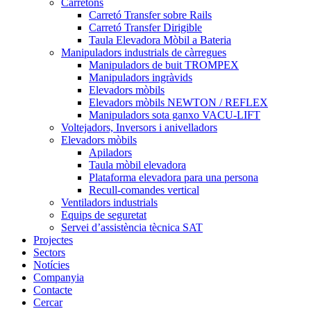
Carretons
Carretó Transfer sobre Rails
Carretó Transfer Dirigible
Taula Elevadora Mòbil a Bateria
Manipuladors industrials de càrregues
Manipuladors de buit TROMPEX
Manipuladors ingràvids
Elevadors mòbils
Elevadors mòbils NEWTON / REFLEX
Manipuladors sota ganxo VACU-LIFT
Voltejadors, Inversors i anivelladors
Elevadors mòbils
Apiladors
Taula mòbil elevadora
Plataforma elevadora para una persona
Recull-comandes vertical
Ventiladors industrials
Equips de seguretat
Servei d’assistència tècnica SAT
Projectes
Sectors
Notícies
Companyia
Contacte
Cercar