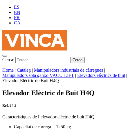
ES
EN
FR
CA
Cerca:
Home
|
Catàleg
|
Manipuladors industrials de càrregues
|
Manipuladors sota ganxo VACU-LIFT
|
Elevadors elèctrics de buit
|
Elevador Elèctric de Buit H4Q
Elevador Elèctric de Buit H4Q
Ref. 24.2
Característiques de l’elevador elèctric de buit H4Q
Capacitat de càrrega = 1250 kg.