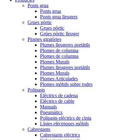
Ponts grua
Ponts grua
Ponts grua lleugers
Grues pòrtic
Grues pòrtic
Grúes pòrtic lleuger
Plomes giratòries
Plumes lleugeres portàtils
Plomes de columna
Plomes de columna
Plomes Murals
Plumes lleugeres portàtils
Plomes Murals
Plomes Articulades
Plomes mòbils sobre rodes
Polipasts
Elèctrics de cadena
Elèctrics de cable
Manuals
Pneumàtics
Polipasts elèctrics de cinta
Línies elèctriques mòbils
Cabrestants
Cabrestants elèctrics