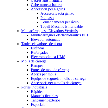
Cabrestants manuals
Cabestrants a bateria
Accessoris per a grues
Accessoris sota ganxo
Polipasts
Comandaments per ràdio
Topall Mecànic Embridable
Muntacàrregues i Elevadors Verticals
Muntacàrregues electrohidràulics PLT
Elevador automàtic
Taules elevadores de tisora
Estàndar
Reforçades
Electromecànica HMS
Molls de càrrega
Rampes
Portes de moll de càrrega
Abrics per molls
Equips de seguretat molls de càrrega
Accessoris per a molls de càrrega
Portes industrials
Ràpides
Manuals flexibles
Tancament exterior
Especials