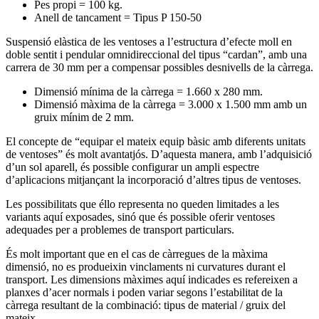
Pes propi = 100 kg.
Anell de tancament = Tipus P 150-50
Suspensió elàstica de les ventoses a l’estructura d’efecte moll en
doble sentit i pendular omnidireccional del tipus “cardan”, amb una
carrera de 30 mm per a compensar possibles desnivells de la càrrega.
Dimensió mínima de la càrrega = 1.660 x 280 mm.
Dimensió màxima de la càrrega = 3.000 x 1.500 mm amb un
gruix mínim de 2 mm.
El concepte de “equipar el mateix equip bàsic amb diferents unitats
de ventoses” és molt avantatjós. D’aquesta manera, amb l’adquisició
d’un sol aparell, és possible configurar un ampli espectre
d’aplicacions mitjançant la incorporació d’altres tipus de ventoses.
Les possibilitats que éllo representa no queden limitades a les
variants aquí exposades, sinó que és possible oferir ventoses
adequades per a problemes de transport particulars.
És molt important que en el cas de càrregues de la màxima
dimensió, no es produeixin vinclaments ni curvatures durant el
transport. Les dimensions màximes aquí indicades es refereixen a
planxes d’acer normals i poden variar segons l’estabilitat de la
càrrega resultant de la combinació: tipus de material / gruix del
mateix.