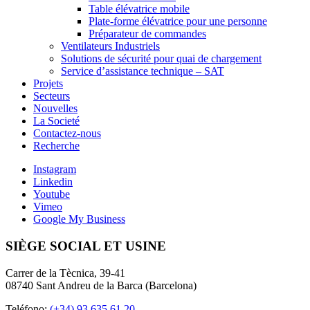
Table élévatrice mobile
Plate-forme élévatrice pour une personne
Préparateur de commandes
Ventilateurs Industriels
Solutions de sécurité pour quai de chargement
Service d’assistance technique – SAT
Projets
Secteurs
Nouvelles
La Societé
Contactez-nous
Recherche
Instagram
Linkedin
Youtube
Vimeo
Google My Business
SIÈGE SOCIAL ET USINE
Carrer de la Tècnica, 39-41
08740 Sant Andreu de la Barca (Barcelona)
Teléfono:
(+34) 93 635 61 20