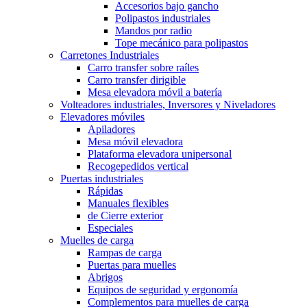
Accesorios bajo gancho
Polipastos industriales
Mandos por radio
Tope mecánico para polipastos
Carretones Industriales
Carro transfer sobre raíles
Carro transfer dirigible
Mesa elevadora móvil a batería
Volteadores industriales, Inversores y Niveladores
Elevadores móviles
Apiladores
Mesa móvil elevadora
Plataforma elevadora unipersonal
Recogepedidos vertical
Puertas industriales
Rápidas
Manuales flexibles
de Cierre exterior
Especiales
Muelles de carga
Rampas de carga
Puertas para muelles
Abrigos
Equipos de seguridad y ergonomía
Complementos para muelles de carga