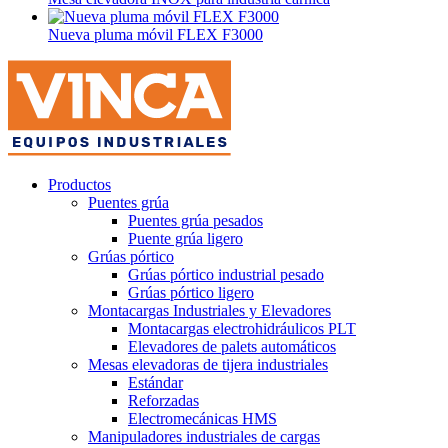
Nueva pluma móvil FLEX F3000
Productos
Puentes grúa
Puentes grúa pesados
Puente grúa ligero
Grúas pórtico
Grúas pórtico industrial pesado
Grúas pórtico ligero
Montacargas Industriales y Elevadores
Montacargas electrohidráulicos PLT
Elevadores de palets automáticos
Mesas elevadoras de tijera industriales
Estándar
Reforzadas
Electromecánicas HMS
Manipuladores industriales de cargas