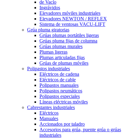
de Vacío
Ingrávidos
Elevadores móviles industriales
Elevadores NEWTON / REFLEX
Sistema de ventosas VACU-LIFT
Grúa pluma giratorias
Grúas plumas portátiles ligeras
Grúas pluma fijas de columna
Grúas plumas murales
Plumas ligeras
Plumas articuladas fijas
Grúas de plumas móviles
Polipastos industriales
Eléctricos de cadena
Eléctricos de cable
Polipastos manuales
Polipastos neumáticos
Polipastos especiales
Líneas eléctricas móviles
Cabrestantes industriales
Eléctricos
Manuales
Accionados por taladro
Accesorios para grúa, puente grúa o grúas
industriales