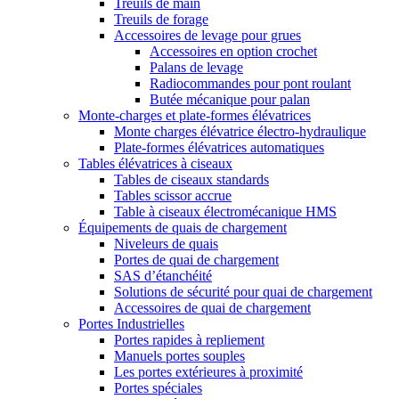
Treuils de main
Treuils de forage
Accessoires de levage pour grues
Accessoires en option crochet
Palans de levage
Radiocommandes pour pont roulant
Butée mécanique pour palan
Monte-charges et plate-formes élévatrices
Monte charges élévatrice électro-hydraulique
Plate-formes élévatrices automatiques
Tables élévatrices à ciseaux
Tables de ciseaux standards
Tables scissor accrue
Table à ciseaux électromécanique HMS
Équipements de quais de chargement
Niveleurs de quais
Portes de quai de chargement
SAS d’étanchéité
Solutions de sécurité pour quai de chargement
Accessoires de quai de chargement
Portes Industrielles
Portes rapides à repliement
Manuels portes souples
Les portes extérieures à proximité
Portes spéciales