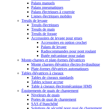
Palans manuels
Palans pneumatiques
Palans électriques à courroie
Lignes électriques mobiles
Treuils de levage
Treuils électriques
Treuils de main
Treuils de forage
Accessoires de levage pour grues
Accessoires en option crochet
Palans de levage
Radiocommandes pour pont roulant
Butée mécanique pour palan
Monte-charges et plate-formes élévatrices
Monte charges élévatrice électro-hydraulique
Plate-formes élévatrices automatiques
Tables élévatrices à ciseaux
Tables de ciseaux standards
Tables scissor accrue
Table à ciseaux électromécanique HMS
Équipements de quais de chargement
Niveleurs de quais
Portes de quai de chargement
SAS d’étanchéité
Solutions de sécurité pour quai de chargement