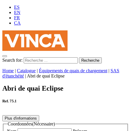
ES
EN
FR
CA
Search for:
Home
|
Catalogue
|
Équipements de quais de chargement
|
SAS
d'étanchéité
|
Abri de quai Eclipse
Abri de quai Eclipse
Ref. 75.1
Plus d'informations
Coordonnées
(Nécessaire)