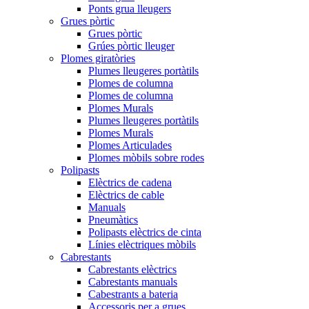
Ponts grua lleugers
Grues pòrtic
Grues pòrtic
Grúes pòrtic lleuger
Plomes giratòries
Plumes lleugeres portàtils
Plomes de columna
Plomes de columna
Plomes Murals
Plumes lleugeres portàtils
Plomes Murals
Plomes Articulades
Plomes mòbils sobre rodes
Polipasts
Elèctrics de cadena
Elèctrics de cable
Manuals
Pneumàtics
Polipasts elèctrics de cinta
Línies elèctriques mòbils
Cabrestants
Cabrestants elèctrics
Cabrestants manuals
Cabestrants a bateria
Accessoris per a grues