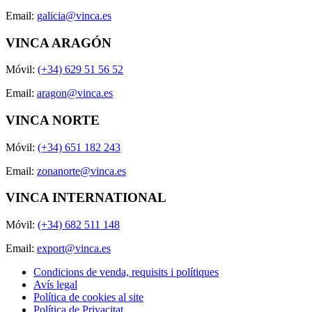
Email:
galicia@vinca.es
VINCA ARAGÓN
Móvil:
(+34) 629 51 56 52
Email:
aragon@vinca.es
VINCA NORTE
Móvil:
(+34) 651 182 243
Email:
zonanorte@vinca.es
VINCA INTERNATIONAL
Móvil:
(+34) 682 511 148
Email:
export@vinca.es
Condicions de venda, requisits i polítiques
Avís legal
Política de cookies al site
Política de Privacitat