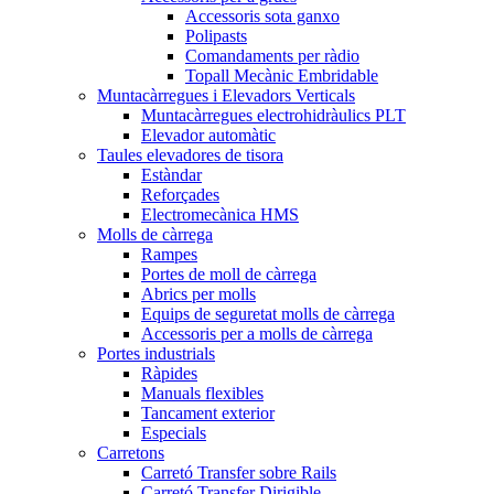
Accessoris sota ganxo
Polipasts
Comandaments per ràdio
Topall Mecànic Embridable
Muntacàrregues i Elevadors Verticals
Muntacàrregues electrohidràulics PLT
Elevador automàtic
Taules elevadores de tisora
Estàndar
Reforçades
Electromecànica HMS
Molls de càrrega
Rampes
Portes de moll de càrrega
Abrics per molls
Equips de seguretat molls de càrrega
Accessoris per a molls de càrrega
Portes industrials
Ràpides
Manuals flexibles
Tancament exterior
Especials
Carretons
Carretó Transfer sobre Rails
Carretó Transfer Dirigible