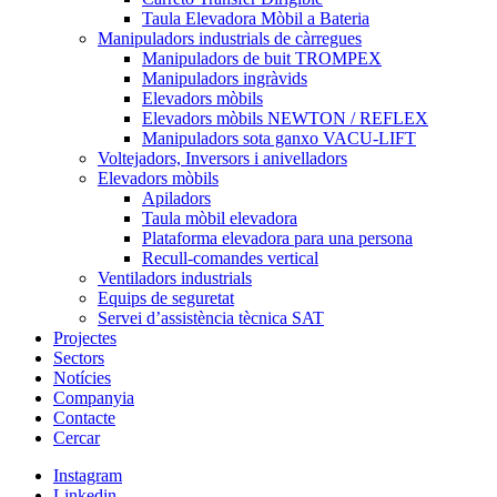
Taula Elevadora Mòbil a Bateria
Manipuladors industrials de càrregues
Manipuladors de buit TROMPEX
Manipuladors ingràvids
Elevadors mòbils
Elevadors mòbils NEWTON / REFLEX
Manipuladors sota ganxo VACU-LIFT
Voltejadors, Inversors i anivelladors
Elevadors mòbils
Apiladors
Taula mòbil elevadora
Plataforma elevadora para una persona
Recull-comandes vertical
Ventiladors industrials
Equips de seguretat
Servei d’assistència tècnica SAT
Projectes
Sectors
Notícies
Companyia
Contacte
Cercar
Instagram
Linkedin