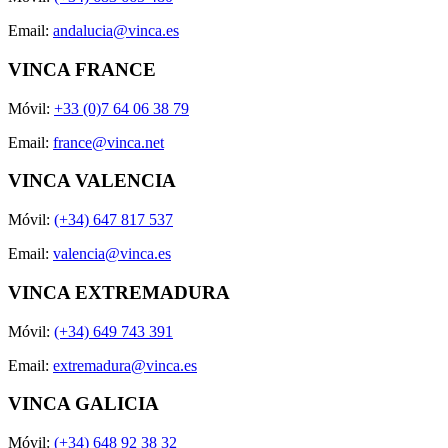
Email:
andalucia@vinca.es
VINCA FRANCE
Móvil:
+33 (0)7 64 06 38 79
Email:
france@vinca.net
VINCA VALENCIA
Móvil:
(+34) 647 817 537
Email:
valencia@vinca.es
VINCA EXTREMADURA
Móvil:
(+34) 649 743 391
Email:
extremadura@vinca.es
VINCA GALICIA
Móvil:
(+34) 648 92 38 32