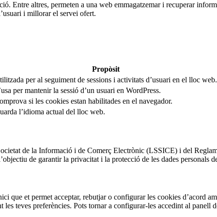
rmació. Entre altres, permeten a una web emmagatzemar i recuperar inform
usuari i millorar el servei ofert.
Propòsit
ilitzada per al seguiment de sessions i activitats d’usuari en el lloc web.
’usa per mantenir la sessió d’un usuari en WordPress.
omprova si les cookies estan habilitades en el navegador.
uarda l’idioma actual del lloc web.
 Societat de la Informació i de Comerç Electrònic (LSSICE) i del Regla
ectiu de garantir la privacitat i la protecció de les dades personals de
nici que et permet acceptar, rebutjar o configurar les cookies d’acord am
les teves preferències. Pots tornar a configurar-les accedint al panell d