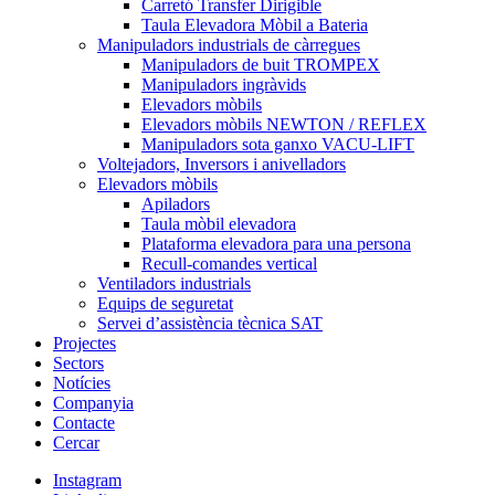
Carretó Transfer Dirigible
Taula Elevadora Mòbil a Bateria
Manipuladors industrials de càrregues
Manipuladors de buit TROMPEX
Manipuladors ingràvids
Elevadors mòbils
Elevadors mòbils NEWTON / REFLEX
Manipuladors sota ganxo VACU-LIFT
Voltejadors, Inversors i anivelladors
Elevadors mòbils
Apiladors
Taula mòbil elevadora
Plataforma elevadora para una persona
Recull-comandes vertical
Ventiladors industrials
Equips de seguretat
Servei d’assistència tècnica SAT
Projectes
Sectors
Notícies
Companyia
Contacte
Cercar
Instagram