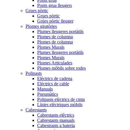
Ponts grua
Ponts grua lleugers
Grues pòrtic
Grues pòrtic
Grúes pòrtic lleuger
Plomes giratòries
Plumes lleugeres portàtils
Plomes de columna
Plomes de columna
Plomes Murals
Plumes lleugeres portàtils
Plomes Murals
Plomes Articulades
Plomes mòbils sobre rodes
Polipasts
Elèctrics de cadena
Elèctrics de cable
Manuals
Pneumàtics
Polipasts elèctrics de cinta
Línies elèctriques mòbils
Cabrestants
Cabrestants elèctrics
Cabrestants manuals
Cabestrants a bateria