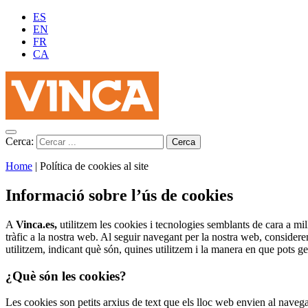
ES
EN
FR
CA
Cerca:
Home
|
Política de cookies al site
Informació sobre l’ús de cookies
A
Vinca.es,
utilitzem les cookies i tecnologies semblants de cara a mill
tràfic a la nostra web. Al seguir navegant per la nostra web, considere
utilitzem, indicant què són, quines utilitzem i la manera en que pots ge
¿Què són les cookies?
Les cookies son petits arxius de text que els lloc web envien al naveg