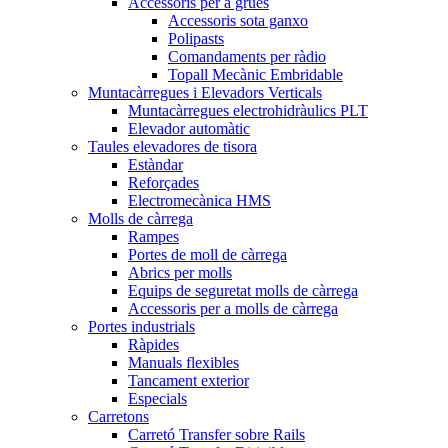
Accessoris per a grues
Accessoris sota ganxo
Polipasts
Comandaments per ràdio
Topall Mecànic Embridable
Muntacàrregues i Elevadors Verticals
Muntacàrregues electrohidràulics PLT
Elevador automàtic
Taules elevadores de tisora
Estàndar
Reforçades
Electromecànica HMS
Molls de càrrega
Rampes
Portes de moll de càrrega
Abrics per molls
Equips de seguretat molls de càrrega
Accessoris per a molls de càrrega
Portes industrials
Ràpides
Manuals flexibles
Tancament exterior
Especials
Carretons
Carretó Transfer sobre Rails