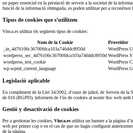
un paper essencial en la prestació de serveis a la societat de la info
funció de la informació obtinguda, es poden utilitzar per a reconèixer l’
Tipus de cookies que s’utilitzen
Vinca.es utilitza els següents tipus de cookies:
Nom de la Cookie
Proveïdor
_in_4d76106c36700fdca103a746ddc8950d
WordPress
Ut
wordpress_sec_4d76106c36700fdca103a746ddc8950d
WordPress
S
wordpress_test_cookie
WordPress
C
wp-wpml_current_language
WordPress
G
Legislació aplicable
En compliment de la Llei 34/2002, d’onze de juliol, de Serveis de la
de 016 (RGPD), informem de l’ús de cookies al nostre lloc web amb l’obj
Gestió y desactivació de cookies
Per a gestionar les cookies,
Vinca.es
utilitza un banner a la pàgina d’i
web per primer cop o en el cas de que no hagis configurat anteriorment 
de la pàgina.