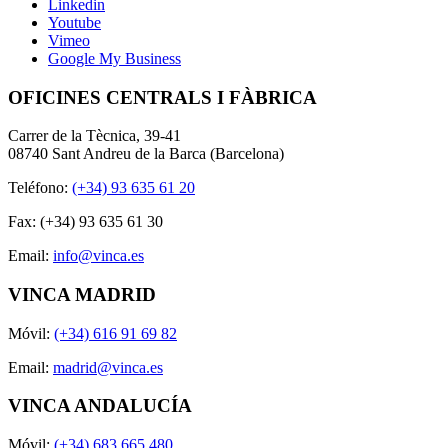
Linkedin
Youtube
Vimeo
Google My Business
OFICINES CENTRALS I FÀBRICA
Carrer de la Tècnica, 39-41
08740 Sant Andreu de la Barca (Barcelona)
Teléfono:
(+34) 93 635 61 20
Fax: (+34) 93 635 61 30
Email:
info@vinca.es
VINCA MADRID
Móvil:
(+34) 616 91 69 82
Email:
madrid@vinca.es
VINCA ANDALUCÍA
Móvil:
(+34) 683 665 480