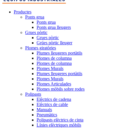
Productes
Ponts grua
Ponts grua
Ponts grua lleugers
Grues pòrtic
Grues pòrtic
Grúes pòrtic lleuger
Plomes giratòries
Plumes lleugeres portàtils
Plomes de columna
Plomes de columna
Plomes Murals
Plumes lleugeres portàtils
Plomes Murals
Plomes Articulades
Plomes mòbils sobre rodes
Polipasts
Elèctrics de cadena
Elèctrics de cable
Manuals
Pneumàtics
Polipasts elèctrics de cinta
Línies elèctriques mòbils