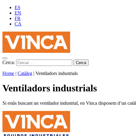
ES
EN
FR
CA
Cerca:
Home
|
Catàleg
|
Ventiladors industrials
Ventiladors industrials
Si estàs buscant un ventilador industrial, en Vinca disposem d’un catà