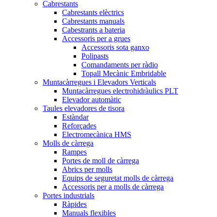
Cabrestants
Cabrestants elèctrics
Cabrestants manuals
Cabestrants a bateria
Accessoris per a grues
Accessoris sota ganxo
Polipasts
Comandaments per ràdio
Topall Mecànic Embridable
Muntacàrregues i Elevadors Verticals
Muntacàrregues electrohidràulics PLT
Elevador automàtic
Taules elevadores de tisora
Estàndar
Reforçades
Electromecànica HMS
Molls de càrrega
Rampes
Portes de moll de càrrega
Abrics per molls
Equips de seguretat molls de càrrega
Accessoris per a molls de càrrega
Portes industrials
Ràpides
Manuals flexibles