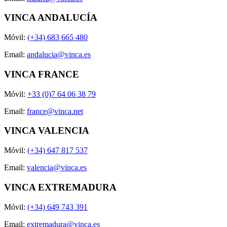
VINCA ANDALUCÍA
Móvil:
(+34) 683 665 480
Email:
andalucia@vinca.es
VINCA FRANCE
Móvil:
+33 (0)7 64 06 38 79
Email:
france@vinca.net
VINCA VALENCIA
Móvil:
(+34) 647 817 537
Email:
valencia@vinca.es
VINCA EXTREMADURA
Móvil:
(+34) 649 743 391
Email:
extremadura@vinca.es