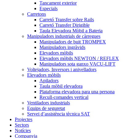
Tancament exterior
Especials
Carretons
Carretó Transfer sobre Rails
Carretó Transfer Dirigible
Taula Elevadora Mòbil a Bateria
Manipuladors industrials de càrregues
Manipuladors de buit TROMPEX
Manipuladors ingràvids
Elevadors mòbils
Elevadors mòbils NEWTON / REFLEX
Manipuladors sota ganxo VACU-LIFT
Voltejadors, Inversors i anivelladors
Elevadors mòbils
Apiladors
Taula mòbil elevadora
Plataforma elevadora para una persona
Recull-comandes vertical
Ventiladors industrials
Equips de seguretat
Servei d’assistència tècnica SAT
Projectes
Sectors
Notícies
Companyia