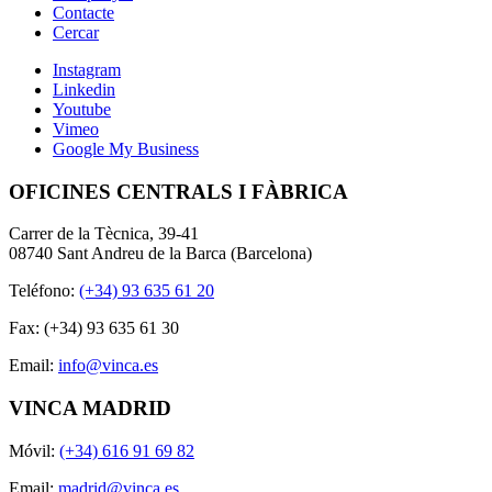
Contacte
Cercar
Instagram
Linkedin
Youtube
Vimeo
Google My Business
OFICINES CENTRALS I FÀBRICA
Carrer de la Tècnica, 39-41
08740 Sant Andreu de la Barca (Barcelona)
Teléfono:
(+34) 93 635 61 20
Fax: (+34) 93 635 61 30
Email:
info@vinca.es
VINCA MADRID
Móvil:
(+34) 616 91 69 82
Email:
madrid@vinca.es