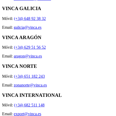
VINCA GALICIA
Móvil:
(+34) 648 92 38 32
Email:
galicia@vinca.es
VINCA ARAGÓN
Móvil:
(+34) 629 51 56 52
Email:
aragon@vinca.es
VINCA NORTE
Móvil:
(+34) 651 182 243
Email:
zonanorte@vinca.es
VINCA INTERNATIONAL
Móvil:
(+34) 682 511 148
Email:
export@vinca.es