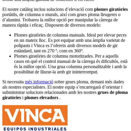
El nostre catàleg inclou solucions d’elevació com
plomes giratòries
portàtils, de columna o murals, així com grues ploma lleugeres o
d’alumini. Trobareu la millor opció per manipular la càrrega de
manera ràpida i eficaç. Disposem de diversos models:
Plomes giratòries de columna manuals. Ideal per elevar peces
en un mateix lloc. Es pot equipar amb una àmplia varietat de
polipasts i Vinca es l’ofereix amb diversos models de gir
estàndard, tant en 270 º, com en 360º.
Plomes giratòries de columna motoritzades. Per a aquells
casos en què el control manual de la càrrega és dificultós, està
és la millor opció. Una grua columna personalitzable i amb la
possibilitat de lliurar-la amb gir ininterromput.
Si necessita
més informació
sobre grues ploma, demani més dades
als nostres especialistes. El nostre equip s’encarregarà d’orientar i
subministrar solucions relacionades amb les nostres
grues de ploma
giratòries
i
plomes elevadors
.