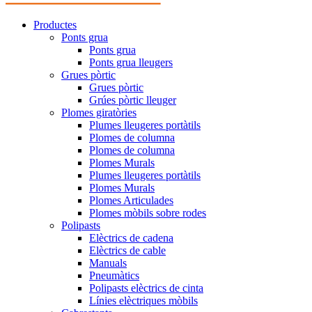
Productes
Ponts grua
Ponts grua
Ponts grua lleugers
Grues pòrtic
Grues pòrtic
Grúes pòrtic lleuger
Plomes giratòries
Plumes lleugeres portàtils
Plomes de columna
Plomes de columna
Plomes Murals
Plumes lleugeres portàtils
Plomes Murals
Plomes Articulades
Plomes mòbils sobre rodes
Polipasts
Elèctrics de cadena
Elèctrics de cable
Manuals
Pneumàtics
Polipasts elèctrics de cinta
Línies elèctriques mòbils