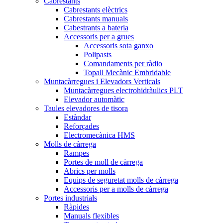
Cabrestants
Cabrestants elèctrics
Cabrestants manuals
Cabestrants a bateria
Accessoris per a grues
Accessoris sota ganxo
Polipasts
Comandaments per ràdio
Topall Mecànic Embridable
Muntacàrregues i Elevadors Verticals
Muntacàrregues electrohidràulics PLT
Elevador automàtic
Taules elevadores de tisora
Estàndar
Reforçades
Electromecànica HMS
Molls de càrrega
Rampes
Portes de moll de càrrega
Abrics per molls
Equips de seguretat molls de càrrega
Accessoris per a molls de càrrega
Portes industrials
Ràpides
Manuals flexibles