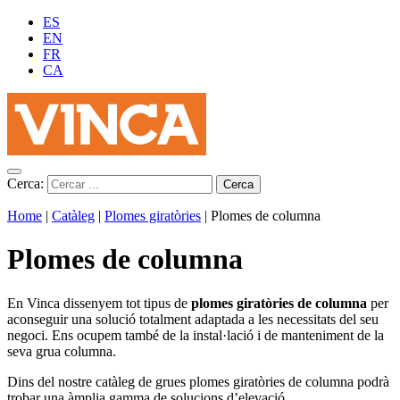
ES
EN
FR
CA
Cerca:
Home
|
Catàleg
|
Plomes giratòries
|
Plomes de columna
Plomes de columna
En Vinca dissenyem tot tipus de
plomes giratòries de columna
per
aconseguir una solució totalment adaptada a les necessitats del seu
negoci. Ens ocupem també de la instal·lació i de manteniment de la
seva grua columna.
Dins del nostre catàleg de grues plomes giratòries de columna podrà
trobar una àmplia gamma de solucions d’elevació.