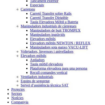
Tancament exterior
Especials
Carretons
Carretó Transfer sobre Rails
Carretó Transfer Dirigible
Taula Elevadora Mòbil a Bateria
Manipuladors industrials de càrregues
Manipuladors de buit TROMPEX
Manipuladors ingràvids
Elevadors mòbils
Elevadors mòbils NEWTON / REFLEX
Manipuladors sota ganxo VACU-LIFT
Voltejadors, Inversors i anivelladors
Elevadors mòbils
Apiladors
Taula mòbil elevadora
Plataforma elevadora para una persona
Recull-comandes vertical
Ventiladors industrials
Equips de seguretat
Servei d’assistència tècnica SAT
Projectes
Sectors
Notícies
Companyia