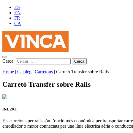
ES
EN
FR
CA
Cerca:
Home
|
Catàleg
|
Carretons
|
Carretó Transfer sobre Rails
Carretó Transfer sobre Rails
Ref. 20.1
Els carretons per rails són l’opció més econòmica per transportar càr
enrotllador o motor connectats per una línia elèctrica aèria o conductor