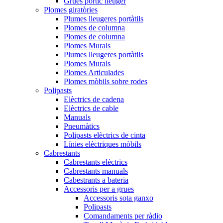
Grúes pòrtic lleuger
Plomes giratòries
Plumes lleugeres portàtils
Plomes de columna
Plomes de columna
Plomes Murals
Plumes lleugeres portàtils
Plomes Murals
Plomes Articulades
Plomes mòbils sobre rodes
Polipasts
Elèctrics de cadena
Elèctrics de cable
Manuals
Pneumàtics
Polipasts elèctrics de cinta
Línies elèctriques mòbils
Cabrestants
Cabrestants elèctrics
Cabrestants manuals
Cabestrants a bateria
Accessoris per a grues
Accessoris sota ganxo
Polipasts
Comandaments per ràdio