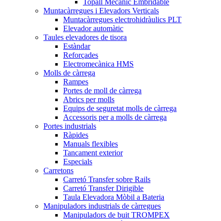
Topall Mecànic Embridable
Muntacàrregues i Elevadors Verticals
Muntacàrregues electrohidràulics PLT
Elevador automàtic
Taules elevadores de tisora
Estàndar
Reforçades
Electromecànica HMS
Molls de càrrega
Rampes
Portes de moll de càrrega
Abrics per molls
Equips de seguretat molls de càrrega
Accessoris per a molls de càrrega
Portes industrials
Ràpides
Manuals flexibles
Tancament exterior
Especials
Carretons
Carretó Transfer sobre Rails
Carretó Transfer Dirigible
Taula Elevadora Mòbil a Bateria
Manipuladors industrials de càrregues
Manipuladors de buit TROMPEX