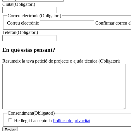
Ciutat
(Obligatori)
Correu electrònic
(Obligatori)
Correu electrònic
Confirmar correu e
Telèfon
(Obligatori)
En què estàs pensant?
Resumeix la teva petició de projecte o ajuda técnica.
(Obligatori)
Consentiment
(Obligatori)
He llegit i accepto la
Política de privacitat
.