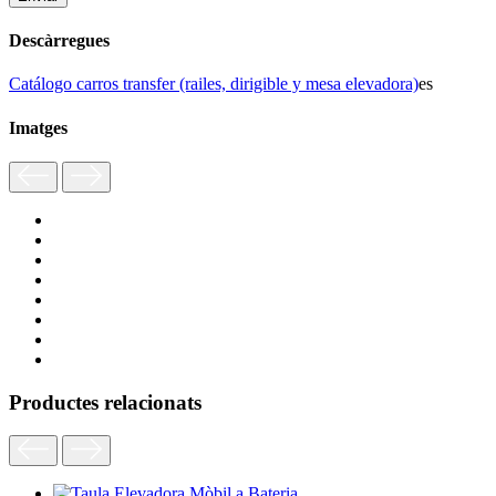
Descàrregues
Catálogo carros transfer (railes, dirigible y mesa elevadora)
es
Imatges
Productes relacionats