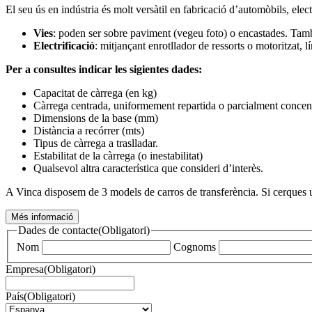
El seu ús en indústria és molt versàtil en fabricació d’automòbils, ele
Vies
: poden ser sobre paviment (vegeu foto) o encastades. Ta
Electrificació
: mitjançant enrotllador de ressorts o motoritzat, 
Per a consultes indicar les sigientes dades:
Capacitat de càrrega (en kg)
Càrrega centrada, uniformement repartida o parcialment concen
Dimensions de la base (mm)
Distància a recórrer (mts)
Tipus de càrrega a traslladar.
Estabilitat de la càrrega (o inestabilitat)
Qualsevol altra característica que consideri d’interès.
A Vinca disposem de 3 models de carros de transferència. Si cerques un
Més informació
Dades de contacte
(Obligatori)
Nom
Cognoms
Empresa
(Obligatori)
País
(Obligatori)