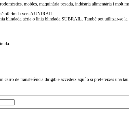
ctrodomèstics, mobles, maquinària pesada, indústria alimentària i molt m
mbé oferim la versió UNIRAIL.
línia blindada aèria o línia blindada SUBRAIL. També pot utilitzar-se la l
trada.
 carro de transferència dirigible accedeix aquí o si prefereixes una tau