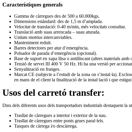
Característiques generals
Gamma de càrregues des de 500 a 60.000kgs.
Dimensions estàndard: des de 1,5 m d’amplada.
Velocitat de translació: 0-40 m/min, més velocitats consultar.
Translació amb suau arrencada – suau aturada.
Unitats motrius intercanviables.
Manteniment reduït.
Barres detectores per atur d’emergència.
Polsador de parada d’emergència (opcional).
Base de suport en xapa llisa o antilliscant (altres materials amb 
Tensió de servei III 400 V 50 Hz. Hi ha una versió per accionam
Senyalització en franges.
Marcat CE (subjecte a l’estudi de la zona on s’instal·la). Exclo
en mans de el client la finalització de la instal·lació i que estigu
Usos del carretó transfer:
Dins dels diferents usos dels transportadors industrials destaquem la uti
Trasllat de càrregues a interior i exterior de la nau.
Trasllat de càrregues entre ponts grues paral·lels.
Tasques de càrrega i/o descàrrega.