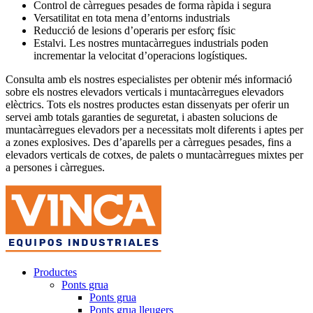
Control de càrregues pesades de forma ràpida i segura
Versatilitat en tota mena d’entorns industrials
Reducció de lesions d’operaris per esforç físic
Estalvi. Les nostres muntacàrregues industrials poden
incrementar la velocitat d’operacions logístiques.
Consulta amb els nostres especialistes per obtenir més informació
sobre els nostres elevadors verticals i muntacàrregues elevadors
elèctrics. Tots els nostres productes estan dissenyats per oferir un
servei amb totals garanties de seguretat, i abasten solucions de
muntacàrregues elevadors per a necessitats molt diferents i aptes per
a zones explosives. Des d’aparells per a càrregues pesades, fins a
elevadors verticals de cotxes, de palets o muntacàrregues mixtes per
a persones i càrregues.
Productes
Ponts grua
Ponts grua
Ponts grua lleugers