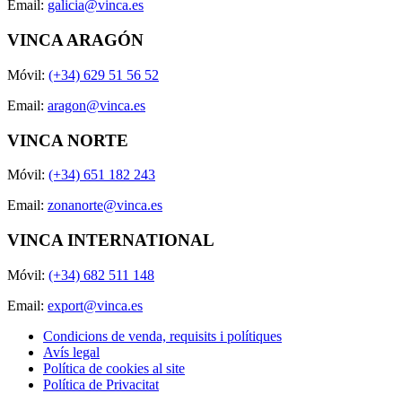
Email:
galicia@vinca.es
VINCA ARAGÓN
Móvil:
(+34) 629 51 56 52
Email:
aragon@vinca.es
VINCA NORTE
Móvil:
(+34) 651 182 243
Email:
zonanorte@vinca.es
VINCA INTERNATIONAL
Móvil:
(+34) 682 511 148
Email:
export@vinca.es
Condicions de venda, requisits i polítiques
Avís legal
Política de cookies al site
Política de Privacitat