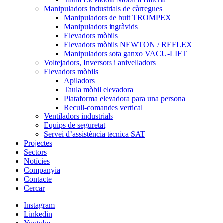
Manipuladors industrials de càrregues
Manipuladors de buit TROMPEX
Manipuladors ingràvids
Elevadors mòbils
Elevadors mòbils NEWTON / REFLEX
Manipuladors sota ganxo VACU-LIFT
Voltejadors, Inversors i anivelladors
Elevadors mòbils
Apiladors
Taula mòbil elevadora
Plataforma elevadora para una persona
Recull-comandes vertical
Ventiladors industrials
Equips de seguretat
Servei d’assistència tècnica SAT
Projectes
Sectors
Notícies
Companyia
Contacte
Cercar
Instagram
Linkedin
Youtube