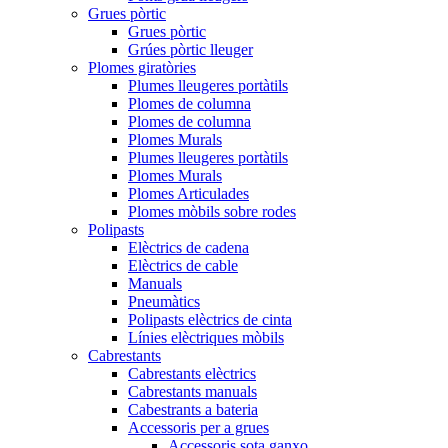
Grues pòrtic
Grues pòrtic
Grúes pòrtic lleuger
Plomes giratòries
Plumes lleugeres portàtils
Plomes de columna
Plomes de columna
Plomes Murals
Plumes lleugeres portàtils
Plomes Murals
Plomes Articulades
Plomes mòbils sobre rodes
Polipasts
Elèctrics de cadena
Elèctrics de cable
Manuals
Pneumàtics
Polipasts elèctrics de cinta
Línies elèctriques mòbils
Cabrestants
Cabrestants elèctrics
Cabrestants manuals
Cabestrants a bateria
Accessoris per a grues
Accessoris sota ganxo