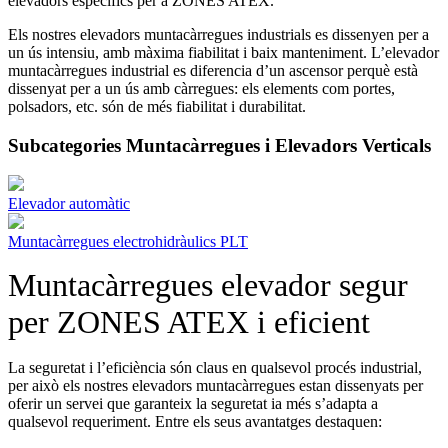
elevadors específics per a ZONES ATEX.
Els nostres elevadors muntacàrregues industrials es dissenyen per a
un ús intensiu, amb màxima fiabilitat i baix manteniment. L’elevador
muntacàrregues industrial es diferencia d’un ascensor perquè està
dissenyat per a un ús amb càrregues: els elements com portes,
polsadors, etc. són de més fiabilitat i durabilitat.
Subcategories Muntacàrregues i Elevadors Verticals
Elevador automàtic
Muntacàrregues electrohidràulics PLT
Muntacàrregues elevador segur
per ZONES ATEX i eficient
La seguretat i l’eficiència són claus en qualsevol procés industrial,
per això els nostres elevadors muntacàrregues estan dissenyats per
oferir un servei que garanteix la seguretat ia més s’adapta a
qualsevol requeriment. Entre els seus avantatges destaquen: