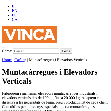
ES
EN
FR
CA
Cerca:
Home
|
Catàleg
|
Muntacàrregues i Elevadors Verticals
Muntacàrregues i Elevadors
Verticals
Fabriquem i mantenim elevadors muntacàrregues industrials i
elevadors verticals des de 100 kg fins a 20.000 kg. Adaptem els
dissenys a les necessitats de feina, preu i productivitat de cada client.
Consulti’ns per a dissenys especials o per a muntacàrregues