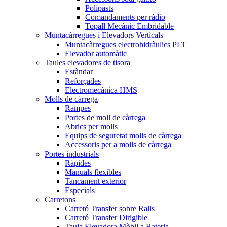
Polipasts
Comandaments per ràdio
Topall Mecànic Embridable
Muntacàrregues i Elevadors Verticals
Muntacàrregues electrohidràulics PLT
Elevador automàtic
Taules elevadores de tisora
Estàndar
Reforçades
Electromecànica HMS
Molls de càrrega
Rampes
Portes de moll de càrrega
Abrics per molls
Equips de seguretat molls de càrrega
Accessoris per a molls de càrrega
Portes industrials
Ràpides
Manuals flexibles
Tancament exterior
Especials
Carretons
Carretó Transfer sobre Rails
Carretó Transfer Dirigible
Taula Elevadora Mòbil a Bateria