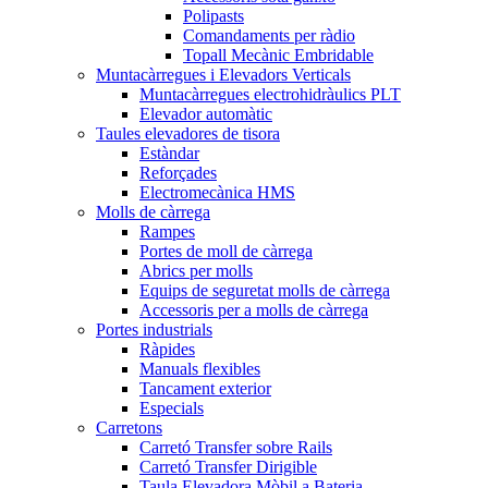
Polipasts
Comandaments per ràdio
Topall Mecànic Embridable
Muntacàrregues i Elevadors Verticals
Muntacàrregues electrohidràulics PLT
Elevador automàtic
Taules elevadores de tisora
Estàndar
Reforçades
Electromecànica HMS
Molls de càrrega
Rampes
Portes de moll de càrrega
Abrics per molls
Equips de seguretat molls de càrrega
Accessoris per a molls de càrrega
Portes industrials
Ràpides
Manuals flexibles
Tancament exterior
Especials
Carretons
Carretó Transfer sobre Rails
Carretó Transfer Dirigible
Taula Elevadora Mòbil a Bateria