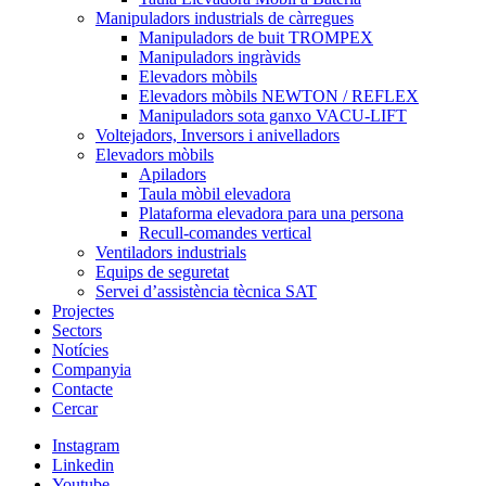
Manipuladors industrials de càrregues
Manipuladors de buit TROMPEX
Manipuladors ingràvids
Elevadors mòbils
Elevadors mòbils NEWTON / REFLEX
Manipuladors sota ganxo VACU-LIFT
Voltejadors, Inversors i anivelladors
Elevadors mòbils
Apiladors
Taula mòbil elevadora
Plataforma elevadora para una persona
Recull-comandes vertical
Ventiladors industrials
Equips de seguretat
Servei d’assistència tècnica SAT
Projectes
Sectors
Notícies
Companyia
Contacte
Cercar
Instagram
Linkedin
Youtube