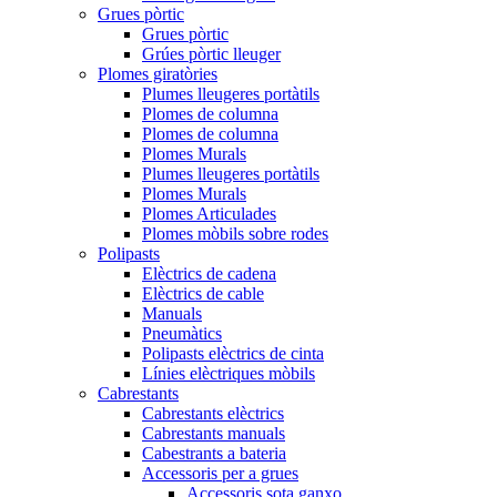
Grues pòrtic
Grues pòrtic
Grúes pòrtic lleuger
Plomes giratòries
Plumes lleugeres portàtils
Plomes de columna
Plomes de columna
Plomes Murals
Plumes lleugeres portàtils
Plomes Murals
Plomes Articulades
Plomes mòbils sobre rodes
Polipasts
Elèctrics de cadena
Elèctrics de cable
Manuals
Pneumàtics
Polipasts elèctrics de cinta
Línies elèctriques mòbils
Cabrestants
Cabrestants elèctrics
Cabrestants manuals
Cabestrants a bateria
Accessoris per a grues
Accessoris sota ganxo