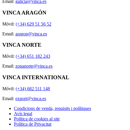
Email:
galicia@vinca.es
VINCA ARAGÓN
Móvil:
(+34) 629 51 56 52
Email:
aragon@vinca.es
VINCA NORTE
Móvil:
(+34) 651 182 243
Email:
zonanorte@vinca.es
VINCA INTERNATIONAL
Móvil:
(+34) 682 511 148
Email:
export@vinca.es
Condicions de venda, requisits i polítiques
Avís legal
Política de cookies al site
Política de Privacitat