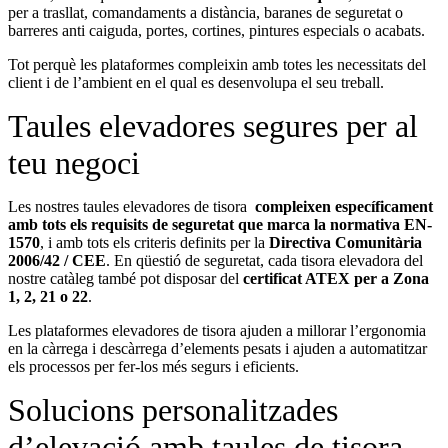
per a trasllat, comandaments a distància, baranes de seguretat o
barreres anti caiguda, portes, cortines, pintures especials o acabats.
Tot perquè les plataformes compleixin amb totes les necessitats del
client i de l’ambient en el qual es desenvolupa el seu treball.
Taules elevadores segures per al
teu negoci
Les nostres taules elevadores de tisora
​​
compleixen específicament
amb tots els requisits de seguretat que marca la normativa EN-
1570
, i amb tots els criteris definits per la
Directiva Comunitària
2006/42 / CEE
. En qüestió de seguretat, cada tisora ​​elevadora del
nostre catàleg també pot disposar del
certificat ATEX per a Zona
1, 2, 21 o 22
.
Les plataformes elevadores de tisora ​​ajuden a millorar l’ergonomia
en la càrrega i descàrrega d’elements pesats i ajuden a automatitzar
els processos per fer-los més segurs i eficients.
Solucions personalitzades
d’elevació amb taules de tisora