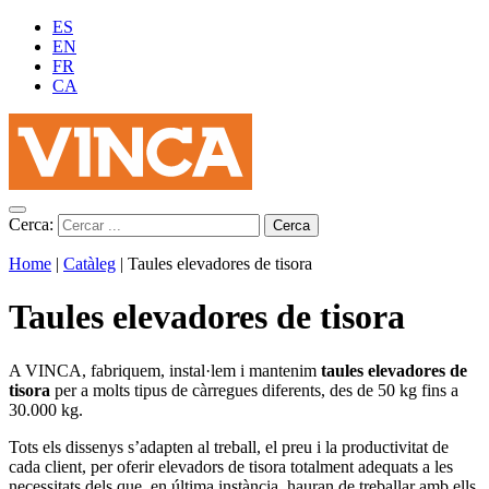
ES
EN
FR
CA
Cerca:
Home
|
Catàleg
|
Taules elevadores de tisora
Taules elevadores de tisora
A VINCA, fabriquem, instal·lem i mantenim
taules elevadores de
tisora
per a molts tipus de càrregues diferents, des de 50 kg fins a
30.000 kg.
Tots els dissenys s’adapten al treball, el preu i la productivitat de
cada client, per oferir elevadors de tisora totalment adequats a les
necessitats dels que, en última instància, hauran de treballar amb ells.