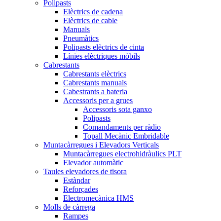
Polipasts
Elèctrics de cadena
Elèctrics de cable
Manuals
Pneumàtics
Polipasts elèctrics de cinta
Línies elèctriques mòbils
Cabrestants
Cabrestants elèctrics
Cabrestants manuals
Cabestrants a bateria
Accessoris per a grues
Accessoris sota ganxo
Polipasts
Comandaments per ràdio
Topall Mecànic Embridable
Muntacàrregues i Elevadors Verticals
Muntacàrregues electrohidràulics PLT
Elevador automàtic
Taules elevadores de tisora
Estàndar
Reforçades
Electromecànica HMS
Molls de càrrega
Rampes