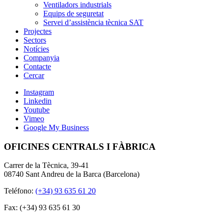
Ventiladors industrials
Equips de seguretat
Servei d’assistència tècnica SAT
Projectes
Sectors
Notícies
Companyia
Contacte
Cercar
Instagram
Linkedin
Youtube
Vimeo
Google My Business
OFICINES CENTRALS I FÀBRICA
Carrer de la Tècnica, 39-41
08740 Sant Andreu de la Barca (Barcelona)
Teléfono:
(+34) 93 635 61 20
Fax: (+34) 93 635 61 30