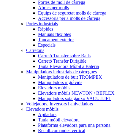
Portes de moll de càrrega
Abrics per molls
Equips de seguretat molls de càrrega
Accessoris per a molls de càrrega
Portes industrials
Ràpides
Manuals flexibles
Tancament exterior
Especials
Carretons
Carretó Transfer sobre Rails
Carretó Transfer Dirigible
Taula Elevadora Mòbil a Bateria
Manipuladors industrials de càrregues
Manipuladors de buit TROMPEX
Manipuladors ingràvids
Elevadors mòbils
Elevadors mòbils NEWTON / REFLEX
Manipuladors sota ganxo VACU-LIFT
Voltejadors, Inversors i anivelladors
Elevadors mòbils
Apiladors
Taula mòbil elevadora
Plataforma elevadora para una persona
Recull-comandes vertical