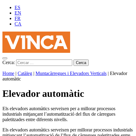
ES
EN
FR
CA
Cerca:
Home
|
Catàleg
|
Muntacàrregues i Elevadors Verticals
|
Elevador
automàtic
Elevador automàtic
Els elevadors automàtics serveixen per a millorar processos
industrials mitjançant l’automatització del flux de càrregues
paletitzades entre diferents nivells.
Els elevadors automàtics serveixen per millorar processos industrials
mitjançant l’automatització de l’flux de càrregues paletitzades entre