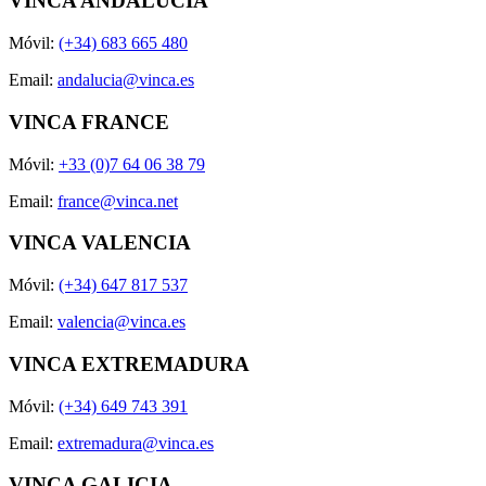
VINCA ANDALUCÍA
Móvil:
(+34) 683 665 480
Email:
andalucia@vinca.es
VINCA FRANCE
Móvil:
+33 (0)7 64 06 38 79
Email:
france@vinca.net
VINCA VALENCIA
Móvil:
(+34) 647 817 537
Email:
valencia@vinca.es
VINCA EXTREMADURA
Móvil:
(+34) 649 743 391
Email:
extremadura@vinca.es
VINCA GALICIA