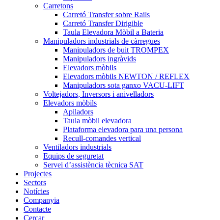
Carretons
Carretó Transfer sobre Rails
Carretó Transfer Dirigible
Taula Elevadora Mòbil a Bateria
Manipuladors industrials de càrregues
Manipuladors de buit TROMPEX
Manipuladors ingràvids
Elevadors mòbils
Elevadors mòbils NEWTON / REFLEX
Manipuladors sota ganxo VACU-LIFT
Voltejadors, Inversors i anivelladors
Elevadors mòbils
Apiladors
Taula mòbil elevadora
Plataforma elevadora para una persona
Recull-comandes vertical
Ventiladors industrials
Equips de seguretat
Servei d’assistència tècnica SAT
Projectes
Sectors
Notícies
Companyia
Contacte
Cercar