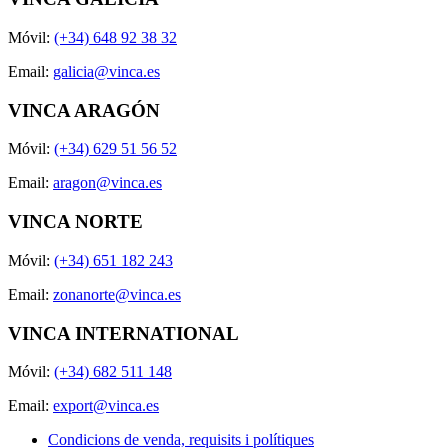
Móvil:
(+34) 648 92 38 32
Email:
galicia@vinca.es
VINCA ARAGÓN
Móvil:
(+34) 629 51 56 52
Email:
aragon@vinca.es
VINCA NORTE
Móvil:
(+34) 651 182 243
Email:
zonanorte@vinca.es
VINCA INTERNATIONAL
Móvil:
(+34) 682 511 148
Email:
export@vinca.es
Condicions de venda, requisits i polítiques