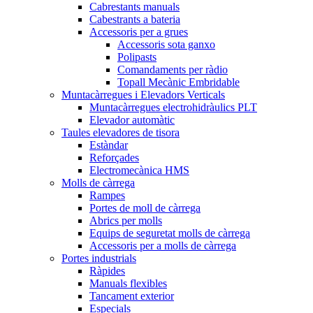
Cabrestants manuals
Cabestrants a bateria
Accessoris per a grues
Accessoris sota ganxo
Polipasts
Comandaments per ràdio
Topall Mecànic Embridable
Muntacàrregues i Elevadors Verticals
Muntacàrregues electrohidràulics PLT
Elevador automàtic
Taules elevadores de tisora
Estàndar
Reforçades
Electromecànica HMS
Molls de càrrega
Rampes
Portes de moll de càrrega
Abrics per molls
Equips de seguretat molls de càrrega
Accessoris per a molls de càrrega
Portes industrials
Ràpides
Manuals flexibles
Tancament exterior
Especials