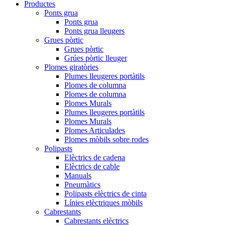
Productes
Ponts grua
Ponts grua
Ponts grua lleugers
Grues pòrtic
Grues pòrtic
Grúes pòrtic lleuger
Plomes giratòries
Plumes lleugeres portàtils
Plomes de columna
Plomes de columna
Plomes Murals
Plumes lleugeres portàtils
Plomes Murals
Plomes Articulades
Plomes mòbils sobre rodes
Polipasts
Elèctrics de cadena
Elèctrics de cable
Manuals
Pneumàtics
Polipasts elèctrics de cinta
Línies elèctriques mòbils
Cabrestants
Cabrestants elèctrics