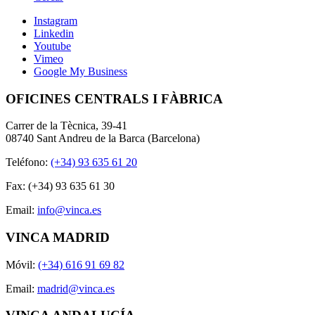
Instagram
Linkedin
Youtube
Vimeo
Google My Business
OFICINES CENTRALS I FÀBRICA
Carrer de la Tècnica, 39-41
08740 Sant Andreu de la Barca (Barcelona)
Teléfono:
(+34) 93 635 61 20
Fax: (+34) 93 635 61 30
Email:
info@vinca.es
VINCA MADRID
Móvil:
(+34) 616 91 69 82
Email:
madrid@vinca.es