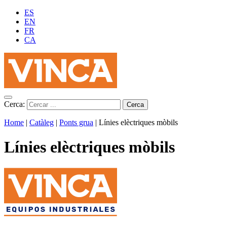
ES
EN
FR
CA
Cerca:
Home
|
Catàleg
|
Ponts grua
|
Línies elèctriques mòbils
Línies elèctriques mòbils