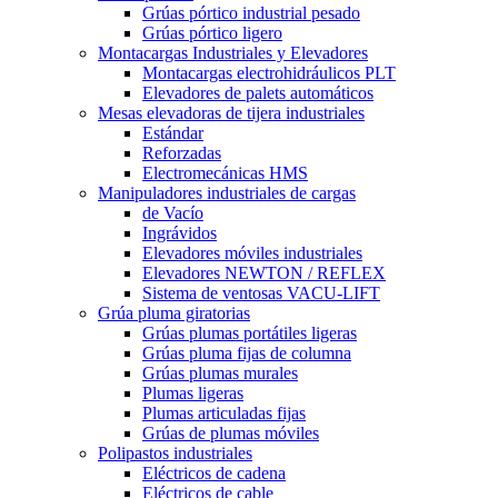
Grúas pórtico industrial pesado
Grúas pórtico ligero
Montacargas Industriales y Elevadores
Montacargas electrohidráulicos PLT
Elevadores de palets automáticos
Mesas elevadoras de tijera industriales
Estándar
Reforzadas
Electromecánicas HMS
Manipuladores industriales de cargas
de Vacío
Ingrávidos
Elevadores móviles industriales
Elevadores NEWTON / REFLEX
Sistema de ventosas VACU-LIFT
Grúa pluma giratorias
Grúas plumas portátiles ligeras
Grúas pluma fijas de columna
Grúas plumas murales
Plumas ligeras
Plumas articuladas fijas
Grúas de plumas móviles
Polipastos industriales
Eléctricos de cadena
Eléctricos de cable